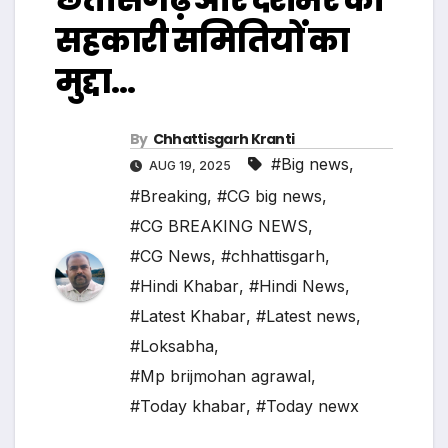
सहकारी समितियों का
मुद्दा…
By
Chhattisgarh Kranti
#Big news
,
AUG 19, 2025
#Breaking
,
#CG big news
,
#CG BREAKING NEWS
,
#CG News
,
#chhattisgarh
,
#Hindi Khabar
,
#Hindi News
,
#Latest Khabar
,
#Latest news
,
#Loksabha
,
#Mp brijmohan agrawal
,
#Today khabar
,
#Today newx