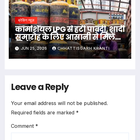
ब्रेकिंग न्यूज़
कॉमर्शियल LPG से हटी पाबंदी, शादी
समारोह के लिए आसानी से मिलेंगे
सिलेंडर
JUN 25, 2026
CHHATTISGARH KRANTI
Leave a Reply
Your email address will not be published.
Required fields are marked
*
Comment
*