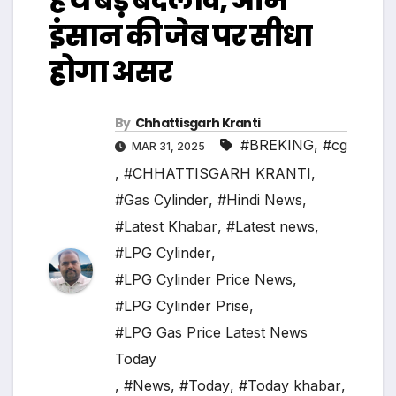
इंसान की जेब पर सीधा
होगा असर
By
Chhattisgarh Kranti
#BREKING
,
#cg
MAR 31, 2025
,
#CHHATTISGARH KRANTI
,
#Gas Cylinder
,
#Hindi News
,
#Latest Khabar
,
#Latest news
,
#LPG Cylinder
,
#LPG Cylinder Price News
,
#LPG Cylinder Prise
,
#LPG Gas Price Latest News
Today
,
#News
,
#Today
,
#Today khabar
,