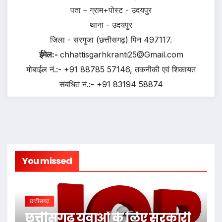
पता – ग्राम+पोस्ट - उदयपुर
थाना - उदयपुर
जिला - सरगुजा (छत्तीसगढ़) पिन 497117.
ईमेल:-
chhattisgarhkranti25@Gmail.com
मोबाईल नं.:- +91 88785 57146, तकनीकी एवं शिकायत
संबंधित नं.:- +91 83194 58874
You missed
छत्तीसगढ़
छत्तीसगढ़ युवाओं के लिए सरकारी