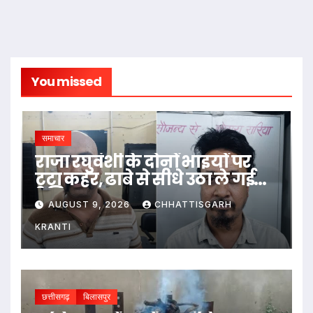
You missed
समाचार
राजा रघुवंशी के दोनों भाइयों पर
टूटा कहर, ढाबे से सीधे उठा ले गई
पुलिस
AUGUST 9, 2026
CHHATTISGARH
KRANTI
छत्तीसगढ़
बिलासपुर