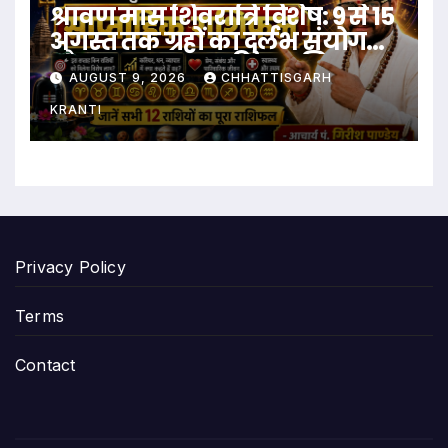
श्रावण मास शिवरात्रि विशेष: 9 से 15
अगस्त तक ग्रहों का दुर्लभ संयोग
और आपका साप्ताहिक राशिफल
AUGUST 9, 2026
CHHATTISGARH
KRANTI
Privacy Policy
Terms
Contact