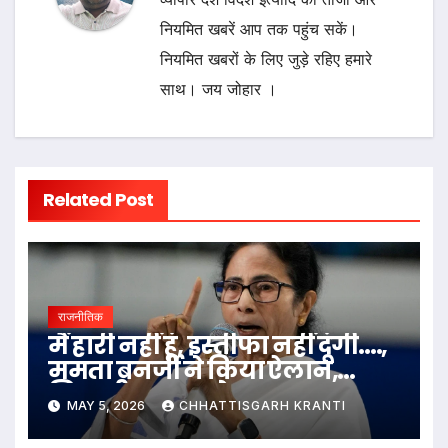
नियमित खबरें आप तक पहुंच सकें।
नियमित खबरों के लिए जुड़े रहिए हमारे
साथ। जय जोहार ।
Related Post
राजनीतिक
मैं हारी नहीं हूं, इस्तीफा नहीं दूंगी….,
ममता बनर्जी ने किया ऐलान,
सियासी हलचल तेज
MAY 5, 2026
CHHATTISGARH KRANTI