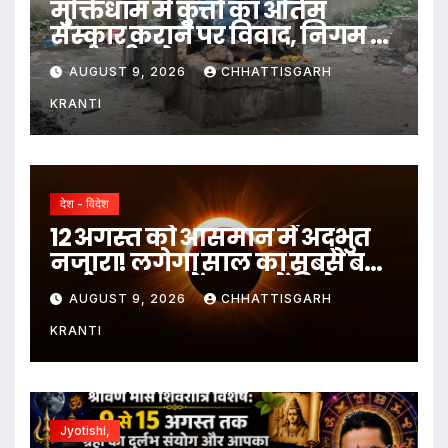
मुक्तिधाम में कुत्तों का अंतिम
संस्कार कराने पर विवाद, निगम ने
कर्मचारी को हटाया
AUGUST 9, 2026
CHHATTISGARH
KRANTI
देश - विदेश
12 अगस्त को आसमान में अद्भुत
नजारा! लगेगा साल का सबसे बड़ा
सूर्य ग्रहण, जानें भारत में दिखेगा या
AUGUST 9, 2026
CHHATTISGARH
नहीं
KRANTI
Jyotishi,