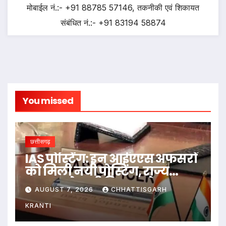
मोबाईल नं.:- +91 88785 57146, तकनीकी एवं शिकायत
संबंधित नं.:- +91 83194 58874
You missed
छत्तीसगढ़
IAS पोस्टिंग: इन आईएएस अफसरों
को मिली नयी पोस्टिंग, राज्य
सरकार ने जारी किया आदेश
AUGUST 7, 2026
CHHATTISGARH
KRANTI