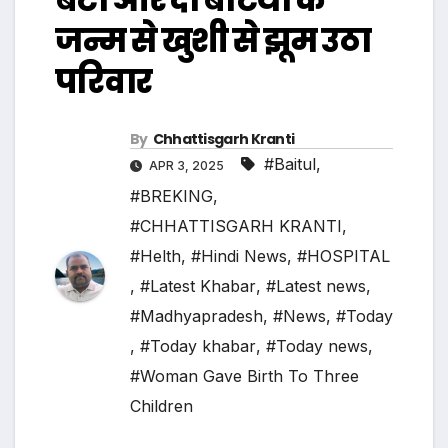
जन्म से खुशी से झूम उठा
परिवार
By
Chhattisgarh Kranti
#Baitul
,
APR 3, 2025
#BREKING
,
#CHHATTISGARH KRANTI
,
#Helth
,
#Hindi News
,
#HOSPITAL
,
#Latest Khabar
,
#Latest news
,
#Madhyapradesh
,
#News
,
#Today
,
#Today khabar
,
#Today news
,
#Woman Gave Birth To Three
Children