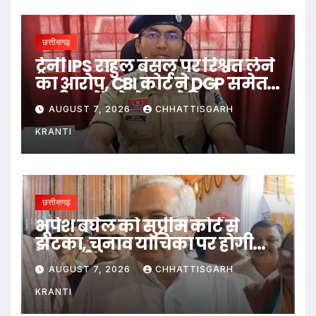
छत्तीसगढ़
ट्रेनी IPS राहुल बंसल पर रिश्वत लेने
का आरोप, CBI कोर्ट ने DGP समेत
सभी पक्षों को भेजा नोटिस
AUGUST 7, 2026
CHHATTISGARH
KRANTI
छत्तीसगढ़
भूपेश बघेल को सुप्रीम कोर्ट से
झटका, चुनाव याचिका पर होगी
सुनवाई
AUGUST 7, 2026
CHHATTISGARH
KRANTI