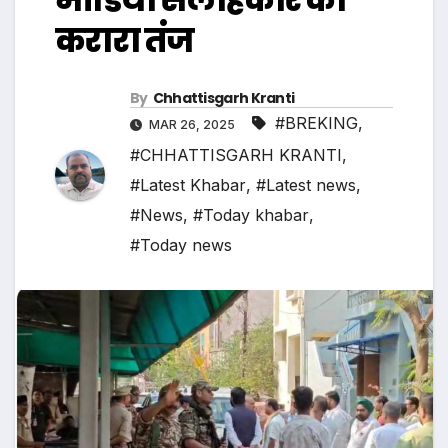
करारा तंज
By
Chhattisgarh Kranti
#BREKING
,
MAR 26, 2025
#CHHATTISGARH KRANTI
,
#Latest Khabar
,
#Latest news
,
#News
,
#Today khabar
,
#Today news