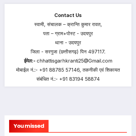
Contact Us
स्वामी, संचालक – क्रान्ति कुमार रावत,
पता – ग्राम+पोस्ट - उदयपुर
थाना - उदयपुर
जिला - सरगुजा (छत्तीसगढ़) पिन 497117.
ईमेल:-
chhattisgarhkranti25@Gmail.com
मोबाईल नं.:- +91 88785 57146, तकनीकी एवं शिकायत
संबंधित नं.:- +91 83194 58874
You missed