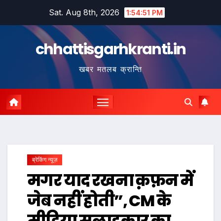
Skip
Sat. Aug 8th, 2026
1:54:51 PM
to
content
chhattisgarhkranti.in
खबर मतलब क्रान्ति
ब्रेकिंग न्यूज़
मगर याद रखना क़फ़न में
जेब नहीं होती”, CM के
मीडिया सलाहकार का