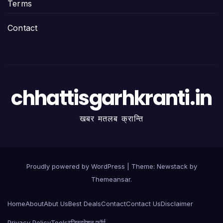
Terms
Contact
chhattisgarhkranti.in
खबर मतलब क्रान्ति
Proudly powered by WordPress
|
Theme:
Newstack
by
Themeansar
.
Home
About
Abut Us
Best Deals
Contact
Contact Us
Disclaimer
Privacy Policy
Tools
रजिस्ट्रेशन फॉर्म