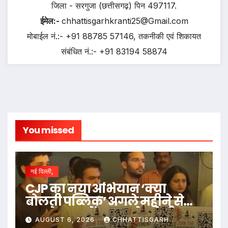
जिला - सरगुजा (छत्तीसगढ़) पिन 497117.
ईमेल:-
chhattisgarhkranti25@Gmail.com
मोबाईल नं.:- +91 88785 57146, तकनीकी एवं शिकायत
संबंधित नं.:- +91 83194 58874
You missed
नई दिल्ली,
CJP का नया अभियान ‘क्या
बोलती पब्लिक’ अगले महीने से
शुरू, देशभर में Zen G से करेगी
AUGUST 6, 2026
CHHATTISGARH
सीधा संवाद