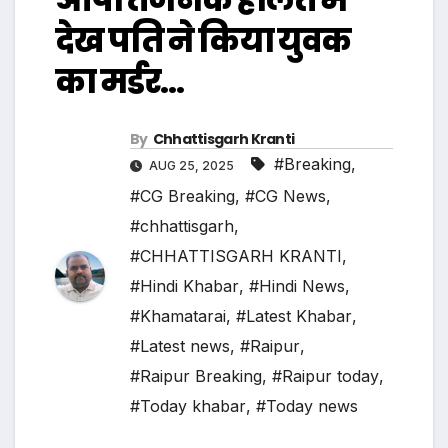
देख पति ने किया युवक
का मर्डर…
By
Chhattisgarh Kranti
#Breaking
,
AUG 25, 2025
#CG Breaking
,
#CG News
,
#chhattisgarh
,
#CHHATTISGARH KRANTI
,
#Hindi Khabar
,
#Hindi News
,
#Khamatarai
,
#Latest Khabar
,
#Latest news
,
#Raipur
,
#Raipur Breaking
,
#Raipur today
,
#Today khabar
,
#Today news