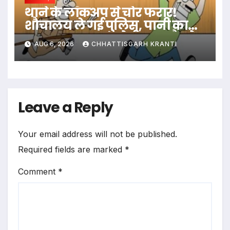
थाने के लॉकअप से चोर फरार!
शौचालय ले गई पुलिस, पानी का
बहाना बनाकर आरोपी हुआ नौ-दो
AUG 6, 2026
CHHATTISGARH KRANTI
ग्यारह
Leave a Reply
Your email address will not be published.
Required fields are marked
*
Comment
*