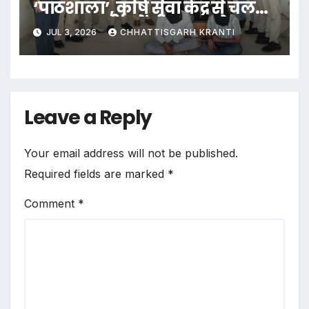
‘पाठशाला’, कृषि सेवा केंद्र से चल
रहा था जाली करेंसी का कारोबार, 2
JUL 3, 2026
CHHATTISGARH KRANTI
गिरफ्तार
Leave a Reply
Your email address will not be published.
Required fields are marked
*
Comment
*