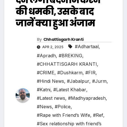
की धमकी, उसके बाद
जानें क्या हुआ अंजाम
By
Chhattisgarh Kranti
#Adhartaal
,
APR 2, 2025
#Apradh
,
#BREKING
,
#CHHATTISGARH KRANTI
,
#CRIME
,
#Dushkarm
,
#FIR
,
#Hindi News
,
#Jabalpur
,
#Jurm
,
#Katni
,
#Latest Khabar
,
#Latest news
,
#Madhyapradesh
,
#News
,
#Police
,
#Rape with Friend’s Wife
,
#Ref
,
#Sex relationship with friend’s