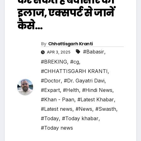
इलाज, एक्सपर्ट से जानें
कैसे…
By
Chhattisgarh Kranti
#Babasir
,
APR 3, 2025
#BREKING
,
#cg
,
#CHHATTISGARH KRANTI
,
#Doctor
,
#Dr. Gayatri Davi
,
#Expart
,
#Helth
,
#Hindi News
,
#Khan - Paan
,
#Latest Khabar
,
#Latest news
,
#News
,
#Swasth
,
#Today
,
#Today khabar
,
#Today news