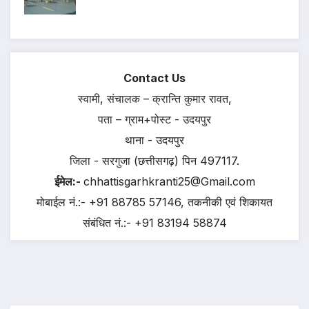
Contact Us
स्वामी, संचालक – क्रान्ति कुमार रावत,
पता – ग्राम+पोस्ट - उदयपुर
थाना - उदयपुर
जिला - सरगुजा (छत्तीसगढ़) पिन 497117.
ईमेल:-
chhattisgarhkranti25@Gmail.com
मोबाईल नं.:- +91 88785 57146, तकनीकी एवं शिकायत
संबंधित नं.:- +91 83194 58874