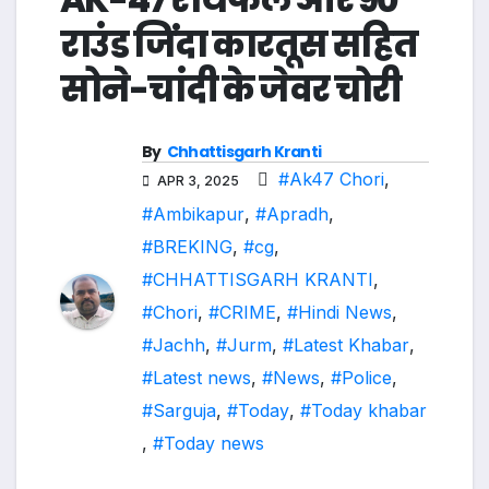
राउंड जिंदा कारतूस सहित
सोने-चांदी के जेवर चोरी
By
Chhattisgarh Kranti
#Ak47 Chori
,
APR 3, 2025
#Ambikapur
,
#Apradh
,
#BREKING
,
#cg
,
#CHHATTISGARH KRANTI
,
#Chori
,
#CRIME
,
#Hindi News
,
#Jachh
,
#Jurm
,
#Latest Khabar
,
#Latest news
,
#News
,
#Police
,
#Sarguja
,
#Today
,
#Today khabar
,
#Today news