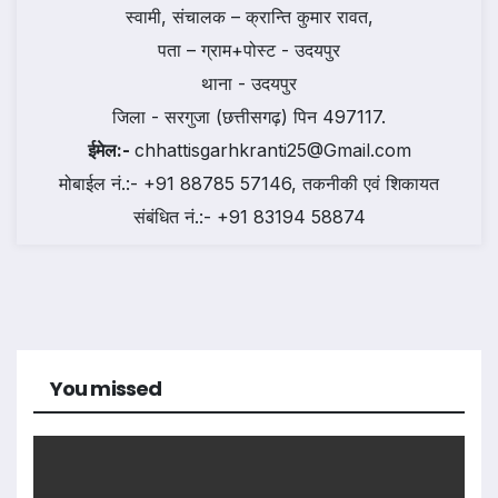
स्वामी, संचालक – क्रान्ति कुमार रावत,
पता – ग्राम+पोस्ट - उदयपुर
थाना - उदयपुर
जिला - सरगुजा (छत्तीसगढ़) पिन 497117.
ईमेल:-
chhattisgarhkranti25@Gmail.com
मोबाईल नं.:- +91 88785 57146, तकनीकी एवं शिकायत
संबंधित नं.:- +91 83194 58874
You missed