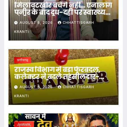
मिलावटखोर बचेंगे नहीं… एनालॉग
पनीर के बाद दूध-दही पर स्वास्थ्य
मंत्री का बड़ा बयान
AUGUST 6, 2026
CHHATTISGARH
KRANTI
छत्तीसगढ़
राजस्व विभाग में बड़ा फेरबदल,
कलेक्टर ने बदले तहसीलदार-
नायब तहसीलदार के प्रभार
AUGUST 6, 2026
CHHATTISGARH
KRANTI
Jyotishi,