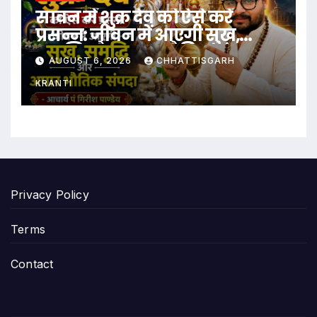
सावन में शुक्र देव को ऐसे करें
प्रसन्न: जीवन में आएगी सुख,
समृद्धि और अपार भौतिक संपदा
AUGUST 6, 2026
CHHATTISGARH
KRANTI
Privacy Policy
Terms
Contact