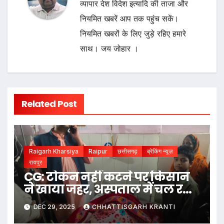
व्यापार देश विदेश इत्यादि की ताजा और
नियमित खबरें आप तक पहुंच सकें।
नियमित खबरों के लिए जुड़े रहिए हमारे
साथ। जय जोहार ।
Related Post
Raigarh Kharsiya
Raipur
छत्तीसगढ़
ब्रेकिंग न्यूज़
रायपुर
CG: टोकन नहीं कटने पर किसान
ने खाया जहर, अस्पताल में चल रहा
इलाज
DEC 29, 2025
CHHATTISGARH KRANTI