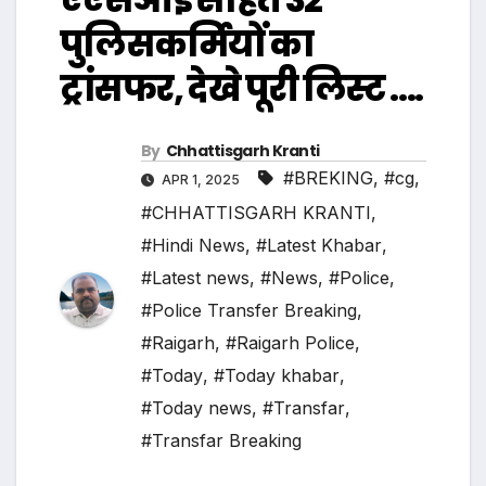
पुलिसकर्मियों का
ट्रांसफर, देखे पूरी लिस्ट ….
By
Chhattisgarh Kranti
#BREKING
,
#cg
,
APR 1, 2025
#CHHATTISGARH KRANTI
,
#Hindi News
,
#Latest Khabar
,
#Latest news
,
#News
,
#Police
,
#Police Transfer Breaking
,
#Raigarh
,
#Raigarh Police
,
#Today
,
#Today khabar
,
#Today news
,
#Transfar
,
#Transfar Breaking