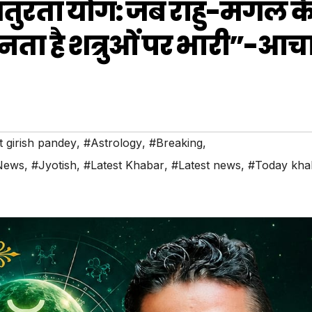
तुरता योग: जब राहु-मंगल क
 है शत्रुओं पर भारी”-आचार
t girish pandey
,
#Astrology
,
#Breaking
,
 News
,
#Jyotish
,
#Latest Khabar
,
#Latest news
,
#Today kha