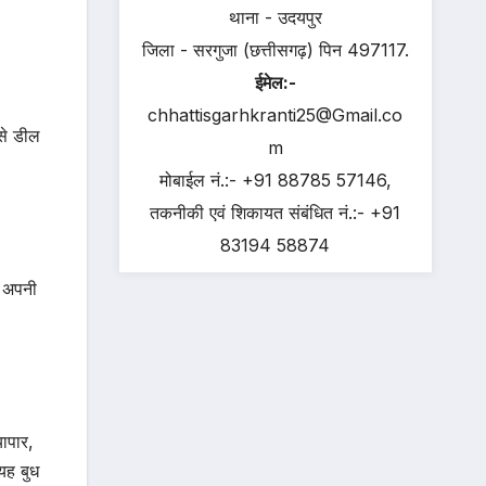
थाना - उदयपुर
जिला - सरगुजा (छत्तीसगढ़) पिन 497117.
ईमेल:-
chhattisgarhkranti25@Gmail.co
 से डील
m
मोबाईल नं.:- +91 88785 57146,
तकनीकी एवं शिकायत संबंधित नं.:- +91
83194 58874
। अपनी
ापार,
यह बुध