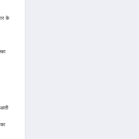
पार के
क्का
ं आती
नका