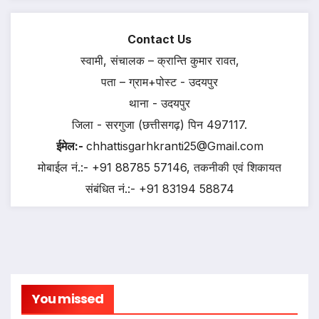
Contact Us
स्वामी, संचालक – क्रान्ति कुमार रावत,
पता – ग्राम+पोस्ट - उदयपुर
थाना - उदयपुर
जिला - सरगुजा (छत्तीसगढ़) पिन 497117.
ईमेल:-
chhattisgarhkranti25@Gmail.com
मोबाईल नं.:- +91 88785 57146, तकनीकी एवं शिकायत
संबंधित नं.:- +91 83194 58874
You missed