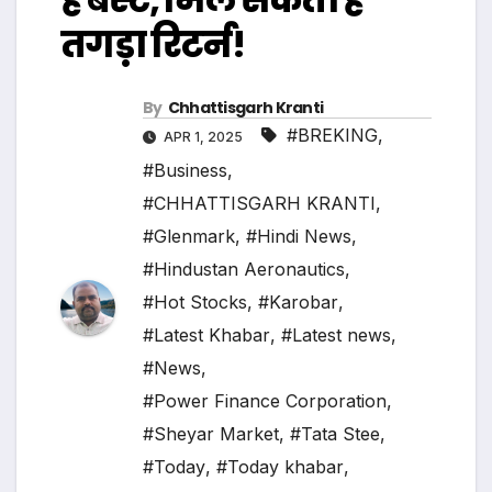
तगड़ा रिटर्न!
By
Chhattisgarh Kranti
#BREKING
,
APR 1, 2025
#Business
,
#CHHATTISGARH KRANTI
,
#Glenmark
,
#Hindi News
,
#Hindustan Aeronautics
,
#Hot Stocks
,
#Karobar
,
#Latest Khabar
,
#Latest news
,
#News
,
#Power Finance Corporation
,
#Sheyar Market
,
#Tata Stee
,
#Today
,
#Today khabar
,