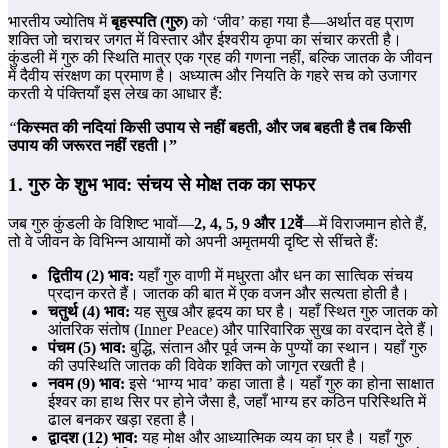
भारतीय ज्योतिष में
बृहस्पति (गुरु)
को ‘जीव’ कहा गया है—अर्थात वह प्राण
शक्ति जो चराचर जगत में विस्तार और ईश्वरीय कृपा का संचार करती है।
कुंडली में गुरु की स्थिति मात्र एक ग्रह की गणना नहीं, बल्कि जातक के जीवन
में दैवीय संरक्षण का प्रमाण है। अध्यात्म और नियति के गहरे सच को उजागर
करती ये पंक्तियाँ इस लेख का आधार हैं:
“
किस्मत की नदियां किसी उपाय से नहीं बहती, और जब बहती है तब किसी
उपाय की जरूरत नहीं रहती।”
1. गुरु के शुभ भाव: संचय से मोक्ष तक का सफर
जब गुरु कुंडली के विशिष्ट भावों—
2, 4, 5, 9 और 12वें
—में विराजमान होते हैं,
तो वे जीवन के विभिन्न आयामों को अपनी अमृतमयी दृष्टि से सींचते हैं:
द्वितीय (2) भाव:
यहाँ गुरु वाणी में मधुरता और धन का सात्विक संचय
प्रदान करते हैं। जातक की बात में एक वजन और सत्यता होती है।
चतुर्थ (4) भाव:
यह सुख और हृदय का घर है। यहाँ स्थित गुरु जातक को
आंतरिक संतोष (Inner Peace) और पारिवारिक सुख का वरदान देते हैं।
पंचम (5) भाव:
बुद्धि, संतान और पूर्व जन्म के पुण्यों का स्थान। यहाँ गुरु
की उपस्थिति जातक की विवेक शक्ति को जागृत रखती है।
नवम (9) भाव:
इसे ‘भाग्य भाव’ कहा जाता है। यहाँ गुरु का होना साक्षात
ईश्वर का हाथ सिर पर होने जैसा है, जहाँ भाग्य हर कठिन परिस्थिति में
ढाल बनकर खड़ा रहता है।
द्वादश (12) भाव:
यह मोक्ष और आध्यात्मिक व्यय का घर है। यहाँ गुरु