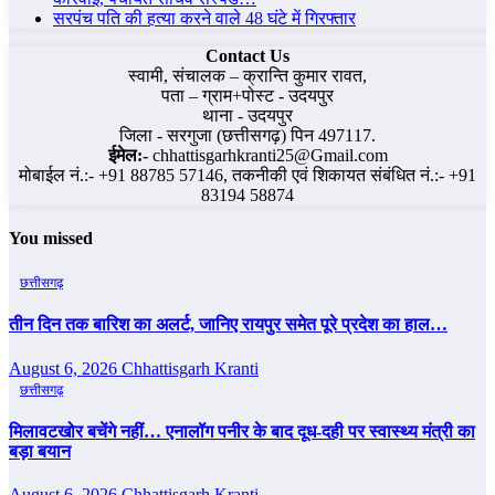
सरपंच पति की हत्या करने वाले 48 घंटे में गिरफ्तार
Contact Us
स्वामी, संचालक – क्रान्ति कुमार रावत,
पता – ग्राम+पोस्ट - उदयपुर
थाना - उदयपुर
जिला - सरगुजा (छत्तीसगढ़) पिन 497117.
ईमेल:-
chhattisgarhkranti25@Gmail.com
मोबाईल नं.:- +91 88785 57146, तकनीकी एवं शिकायत संबंधित नं.:- +91
83194 58874
You missed
छत्तीसगढ़
तीन दिन तक बारिश का अलर्ट, जानिए रायपुर समेत पूरे प्रदेश का हाल…
August 6, 2026
Chhattisgarh Kranti
छत्तीसगढ़
मिलावटखोर बचेंगे नहीं… एनालॉग पनीर के बाद दूध-दही पर स्वास्थ्य मंत्री का
बड़ा बयान
August 6, 2026
Chhattisgarh Kranti