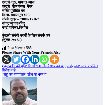
एस्ट्रो-गुरू, भागवत-व्यास
एस्ट्रो- सेज पैनल -मेंबर
सचिव पुरोहित मंच
ज़िला- महासमुन्द छ.ग.
संपर्क सूत्र – 7000217167
संकट मोचन मंदिर
मण्डी परिसर,पिथौरा
कुंडली संबंधी कार्यों के लिए संपर्क करें
(शुल्क -५०१/-)
Post Views:
585
Please Share With Your Friends Also
Post
शुक्र-शनि की युति: विलासिता और वैराग्य का अनूठा संतुलन: आचार्य पंडित
गिरीश पांडे
navigation
“राहु का मायाजाल: शोध या भ्रम?”