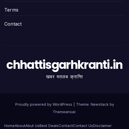
Terms
Contact
chhattisgarhkranti.in
खबर मतलब क्रान्ति
Proudly powered by WordPress
|
Theme:
Newstack
by
Themeansar
.
Home
About
Abut Us
Best Deals
Contact
Contact Us
Disclaimer