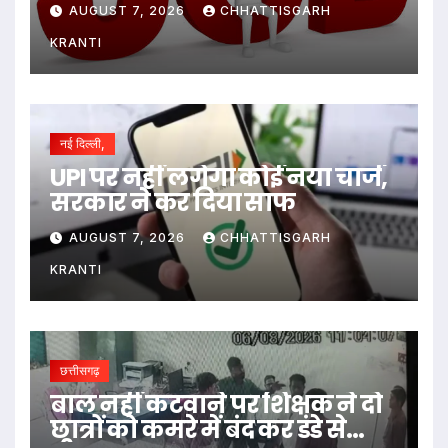
1235 पदों पर बम्पर भर्ती, डाटा एंट्री
AUGUST 7, 2026
CHHATTISGARH
ऑपरेटर के ही 400 पद…
KRANTI
नई दिल्ली,
UPI पर नहीं लगेगा कोई नया चार्ज,
सरकार ने कर दिया साफ
AUGUST 7, 2026
CHHATTISGARH
KRANTI
छत्तीसगढ़
बाल नहीं कटवाने पर शिक्षक ने दो
छात्रों को कमरे में बंद कर डंडे से