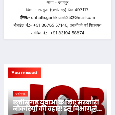
थाना - उदयपुर
जिला - सरगुजा (छत्तीसगढ़) पिन 497117.
ईमेल:-
chhattisgarhkranti25@Gmail.com
मोबाईल नं.:- +91 88785 57146, तकनीकी एवं शिकायत
संबंधित नं.:- +91 83194 58874
You missed
छत्तीसगढ़
छत्तीसगढ़ युवाओं के लिए सरकारी
नौकरियों की बहार! इस विभाग ने