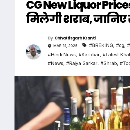
CG New Liquor Prices 
मिलेगी शराब, जानिए सभी
By
Chhattisgarh Kranti
#BREKING
,
#cg
,
#
MAR 31, 2025
#Hindi News
,
#Karobar
,
#Latest Kha
#News
,
#Rajya Sarkar
,
#Shrab
,
#To