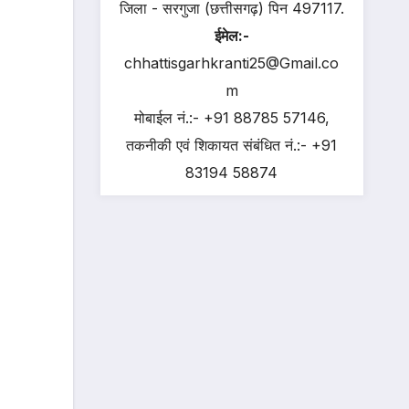
जिला - सरगुजा (छत्तीसगढ़) पिन 497117.
ईमेल:-
chhattisgarhkranti25@Gmail.co
m
मोबाईल नं.:- +91 88785 57146,
तकनीकी एवं शिकायत संबंधित नं.:- +91
83194 58874