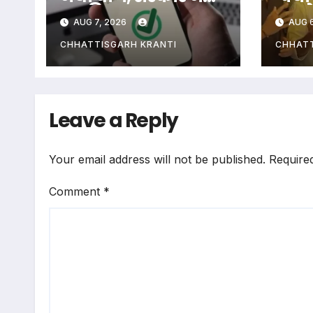
कर दिया साफ
अगले 
AUG 7, 2026
AUG 6
देशभर
करेग
CHHATTISGARH KRANTI
CHHATT
Leave a Reply
Your email address will not be published.
Require
Comment
*