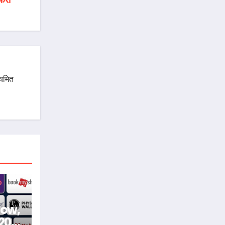
ियमित
how,
 20