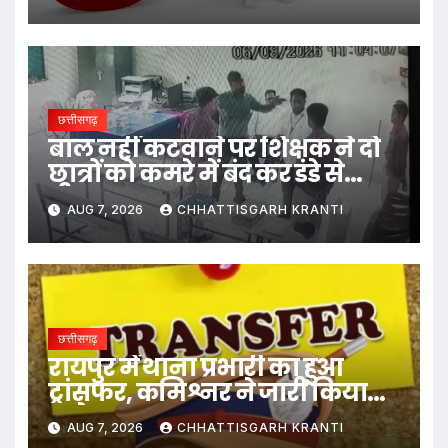
ऑपरेटर के ही 400 पद…
छत्तीसगढ़
बाल नहीं कटवाने पर शिक्षक ने दो
छात्रों को कमरे में बंद कर डंडे से
पीटा…
AUG 7, 2026
CHHATTISGARH KRANTI
छत्तीसगढ़
रायपुर में थाना प्रभारी का हुआ
ट्रांसफर, कमिश्नर ने जारी किया
आदेश
AUG 7, 2026
CHHATTISGARH KRANTI