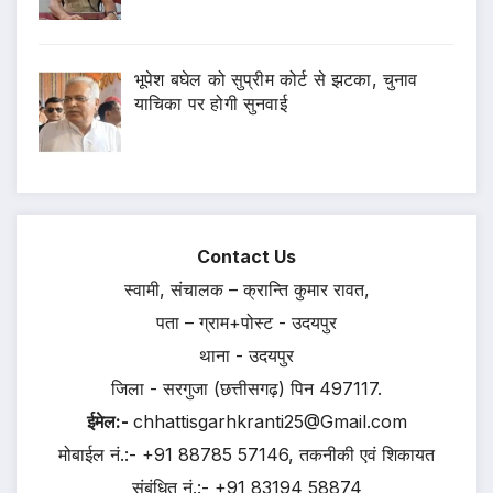
भूपेश बघेल को सुप्रीम कोर्ट से झटका, चुनाव
याचिका पर होगी सुनवाई
Contact Us
स्वामी, संचालक – क्रान्ति कुमार रावत,
पता – ग्राम+पोस्ट - उदयपुर
थाना - उदयपुर
जिला - सरगुजा (छत्तीसगढ़) पिन 497117.
ईमेल:-
chhattisgarhkranti25@Gmail.com
मोबाईल नं.:- +91 88785 57146, तकनीकी एवं शिकायत
संबंधित नं.:- +91 83194 58874