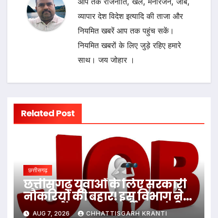
आप तक राजनीति, खेल, मनोरंजन, जॉब,
व्यापार देश विदेश इत्यादि की ताजा और
नियमित खबरें आप तक पहुंच सकें।
नियमित खबरों के लिए जुड़े रहिए हमारे
साथ। जय जोहार ।
Related Post
छत्तीसगढ़
छत्तीसगढ़ युवाओं के लिए सरकारी
नौकरियों की बहार! इस विभाग ने
1235 पदों पर बम्पर भर्ती, डाटा एंट्री
AUG 7, 2026
CHHATTISGARH KRANTI