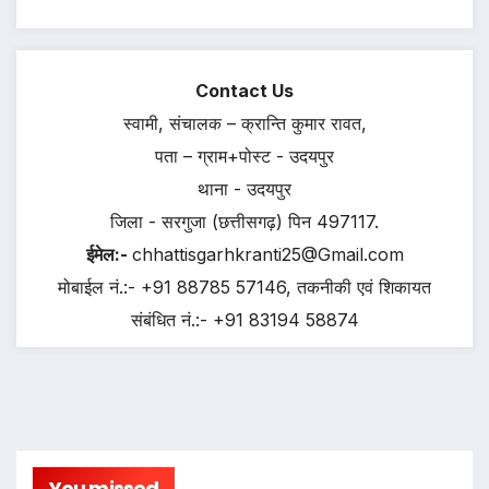
Contact Us
स्वामी, संचालक – क्रान्ति कुमार रावत,
पता – ग्राम+पोस्ट - उदयपुर
थाना - उदयपुर
जिला - सरगुजा (छत्तीसगढ़) पिन 497117.
ईमेल:-
chhattisgarhkranti25@Gmail.com
मोबाईल नं.:- +91 88785 57146, तकनीकी एवं शिकायत
संबंधित नं.:- +91 83194 58874
You missed