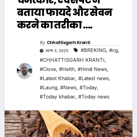
बताया फायदे और सेवन
करने का तरीका ….
By
Chhattisgarh Kranti
#BREKING
,
#cg
,
APR 3, 2025
#CHHATTISGARH KRANTI
,
#Clove
,
#Helth
,
#Hindi News
,
#Latest Khabar
,
#Latest news
,
#Laung
,
#News
,
#Today
,
#Today khabar
,
#Today news