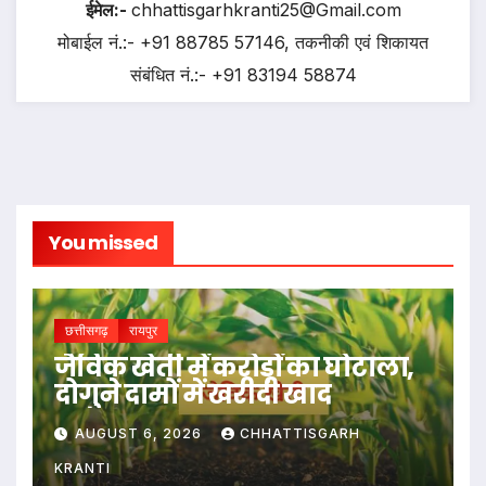
ईमेल:-
chhattisgarhkranti25@Gmail.com
मोबाईल नं.:- +91 88785 57146, तकनीकी एवं शिकायत
संबंधित नं.:- +91 83194 58874
You missed
छत्तीसगढ़
रायपुर
जैविक खेती में करोड़ों का घोटाला,
दोगुने दामों में खरीदी खाद
AUGUST 6, 2026
CHHATTISGARH
KRANTI