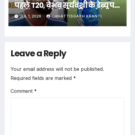
पहले T20, वैभव सूर्यवंशी के डेब्यू पर
सस्पेंस, यहां देखें संभावित प्लेइंग
JUL 1, 2026
CHHATTISGARH KRANTI
इलेवन…
Leave a Reply
Your email address will not be published.
Required fields are marked
*
Comment
*