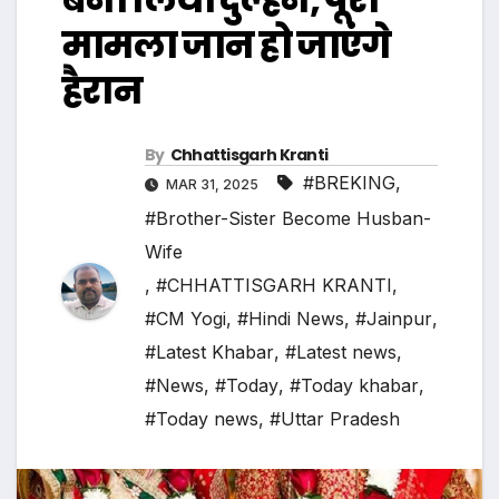
मामला जान हो जाएंगे
हैरान
By
Chhattisgarh Kranti
#BREKING
,
MAR 31, 2025
#Brother-Sister Become Husban-
Wife
,
#CHHATTISGARH KRANTI
,
#CM Yogi
,
#Hindi News
,
#Jainpur
,
#Latest Khabar
,
#Latest news
,
#News
,
#Today
,
#Today khabar
,
#Today news
,
#Uttar Pradesh