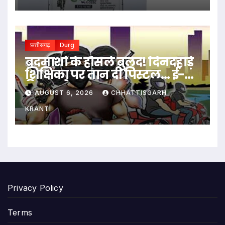
छत्तीसगढ़
Durg
बदमाशों के हौसले बुलंद! दिनदहाड़े
शिक्षिका पर तान दी पिस्टल… ई-
रिक्शा रोककर लूट…
AUGUST 6, 2026
CHHATTISGARH
KRANTI
Privacy Policy
Terms