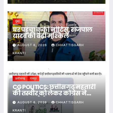
मुंबई
घर पहुंचा कुर्की नोटिस, राजपाल
यादव की बढ़ीं मुश्किलें
AUGUST 6, 2026
CHHATTISGARH
KRANTI
छत्तीसगढ़
रायपुर
CG POLITICS: छत्तीसगढ़ महतारी
की तस्वीर को लेकर कोंग्रेस ने
सरकार को घेरा
AUGUST 6, 2026
CHHATTISGARH
KRANTI