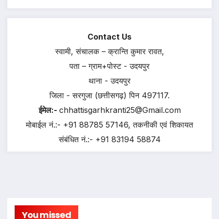
Contact Us
स्वामी, संचालक – क्रान्ति कुमार रावत,
पता – ग्राम+पोस्ट - उदयपुर
थाना - उदयपुर
जिला - सरगुजा (छत्तीसगढ़) पिन 497117.
ईमेल:-
chhattisgarhkranti25@Gmail.com
मोबाईल नं.:- +91 88785 57146, तकनीकी एवं शिकायत
संबंधित नं.:- +91 83194 58874
You missed