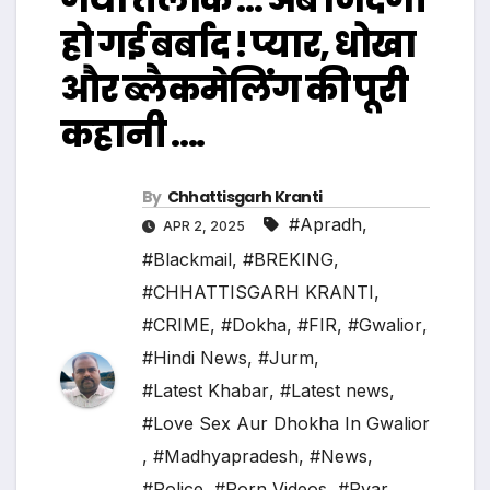
हो गई बर्बाद ! प्यार, धोखा
और ब्लैकमेलिंग की पूरी
कहानी ….
By
Chhattisgarh Kranti
#Apradh
,
APR 2, 2025
#Blackmail
,
#BREKING
,
#CHHATTISGARH KRANTI
,
#CRIME
,
#Dokha
,
#FIR
,
#Gwalior
,
#Hindi News
,
#Jurm
,
#Latest Khabar
,
#Latest news
,
#Love Sex Aur Dhokha In Gwalior
,
#Madhyapradesh
,
#News
,
#Police
,
#Porn Videos
,
#Pyar
,