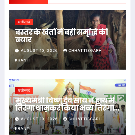
छत्तीसगढ़
बस्तर के खेतों में बही समृद्धि की
बयार
AUGUST 10, 2026
CHHATTISGARH
KRANTI
छत्तीसगढ़
मुख्यमंत्री विष्णु देव साय ने हाथ में
तिरंगा थामकर किया भव्य तिरंगा
यात्रा का नेतृत्व
AUGUST 10, 2026
CHHATTISGARH
KRANTI