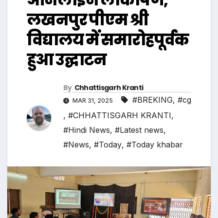
लखनपुर पीएम श्री
विद्यालय में समारोहपूर्वक
हुआ उद्घाटन
By
Chhattisgarh Kranti
#BREKING
,
#cg
MAR 31, 2025
,
#CHHATTISGARH KRANTI
,
#Hindi News
,
#Latest news
,
#News
,
#Today
,
#Today khabar