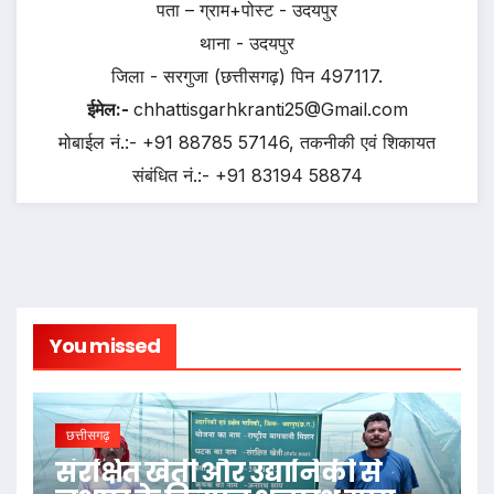
पता – ग्राम+पोस्ट - उदयपुर
थाना - उदयपुर
जिला - सरगुजा (छत्तीसगढ़) पिन 497117.
ईमेल:-
chhattisgarhkranti25@Gmail.com
मोबाईल नं.:- +91 88785 57146, तकनीकी एवं शिकायत
संबंधित नं.:- +91 83194 58874
You missed
छत्तीसगढ़
संरक्षित खेती और उद्यानिकी से