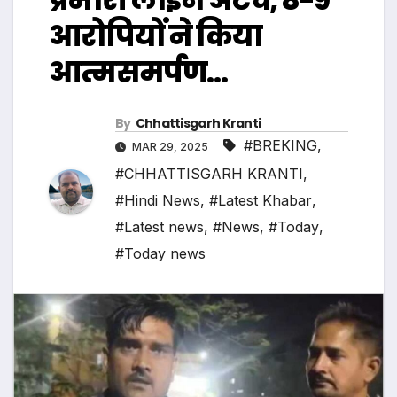
आरोपियों ने किया
आत्मसमर्पण…
By
Chhattisgarh Kranti
#BREKING
,
MAR 29, 2025
#CHHATTISGARH KRANTI
,
#Hindi News
,
#Latest Khabar
,
#Latest news
,
#News
,
#Today
,
#Today news