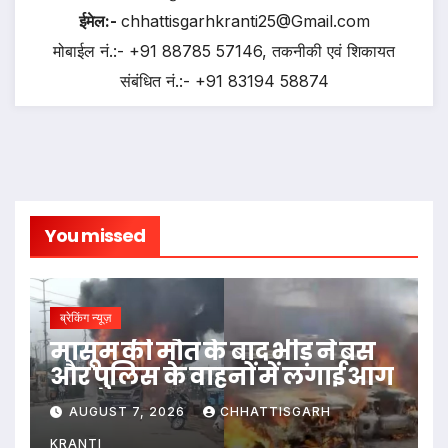
ईमेल:-
chhattisgarhkranti25@Gmail.com
मोबाईल नं.:- +91 88785 57146, तकनीकी एवं शिकायत
संबंधित नं.:- +91 83194 58874
You missed
ब्रेकिंग न्यूज़
मासूम की मौत के बाद भीड़ ने बस
और पुलिस के वाहनों में लगाई आग
AUGUST 7, 2026
CHHATTISGARH
KRANTI