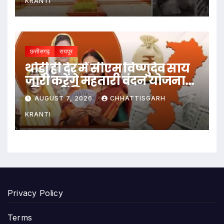
रेयरेस्ट नहीं
KRANTI
छत्तीसगढ़
रायपुर
थोड़ी ही देर में सीएम विष्णुदेव साय
जारी करेंगे महतारी वंदन योजना
की 30वीं किस्त
AUGUST 7, 2026
CHHATTISGARH
KRANTI
Privacy Policy
Terms