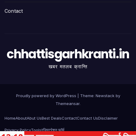
Contact
chhattisgarhkranti.in
खबर मतलब क्रान्ति
Proudly powered by WordPress
|
Theme:
Newstack
by
Themeansar
.
Home
About
Abut Us
Best Deals
Contact
Contact Us
Disclaimer
Privacy Policy
Tools
रजिस्ट्रेशन फॉर्म