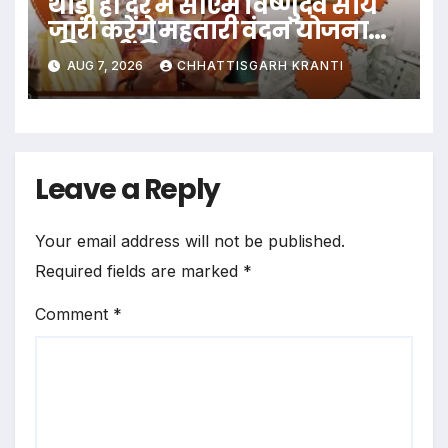
थोड़ी ही देर में सीएम विष्णुदेव साय
जारी करेंगे महतारी वंदन योजना
की 30वीं किस्त
AUG 7, 2026
CHHATTISGARH KRANTI
Leave a Reply
Your email address will not be published.
Required fields are marked
*
Comment
*