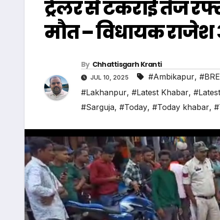
ट्रेलर से टकराई तेज र
मौत – विधायक राजेश अ
By
Chhattisgarh Kranti
#Ambikapur
,
#BRE
JUL 10, 2025
#Lakhanpur
,
#Latest Khabar
,
#Lates
#Sarguja
,
#Today
,
#Today khabar
,
#