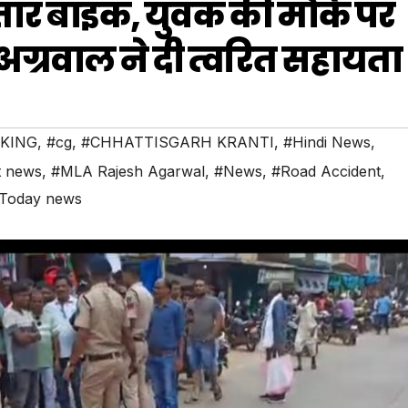
फ्तार बाइक, युवक की मौके पर
ग्रवाल ने दी त्वरित सहायता
KING
,
#cg
,
#CHHATTISGARH KRANTI
,
#Hindi News
,
t news
,
#MLA Rajesh Agarwal
,
#News
,
#Road Accident
,
Today news