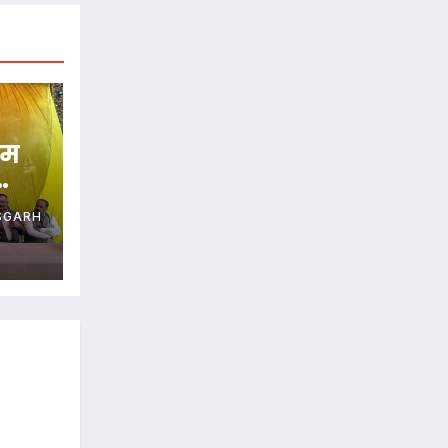
रम
SGARH