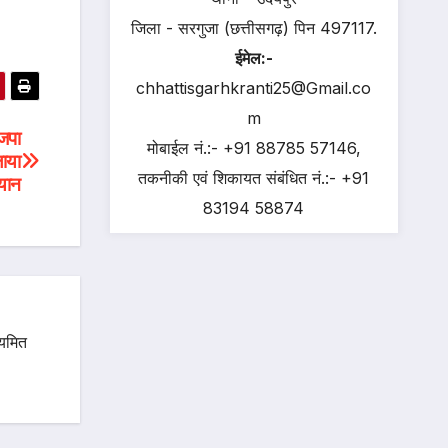
जिला - सरगुजा (छत्तीसगढ़) पिन 497117.
ईमेल:-
chhattisgarhkranti25@Gmail.co
m
जपा
मोबाईल नं.:- +91 88785 57146,
लाया
तकनीकी एवं शिकायत संबंधित नं.:- +91
यान
83194 58874
ियमित