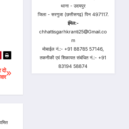
थाना - उदयपुर
जिला - सरगुजा (छत्तीसगढ़) पिन 497117.
ईमेल:-
chhattisgarhkranti25@Gmail.co
m
मोबाईल नं.:- +91 88785 57146,
तकनीकी एवं शिकायत संबंधित नं.:- +91
83194 58874
र दो
िवार
ियमित