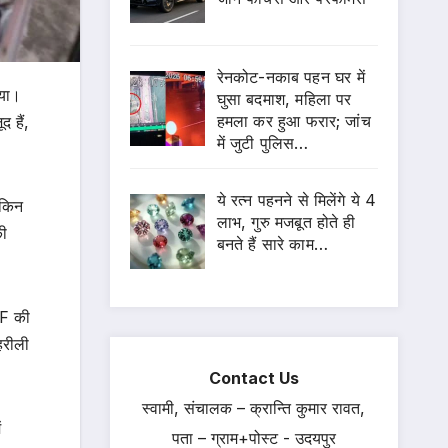
रेनकोट-नकाब पहन घर में
गया।
घुसा बदमाश, महिला पर
हमला कर हुआ फरार; जांच
 हैं,
में जुटी पुलिस…
ये रत्न पहनने से मिलेंगे ये 4
ेकिन
लाभ, गुरु मजबूत होते ही
की
बनते हैं सारे काम…
RF की
हरीली
Contact Us
स्वामी, संचालक – क्रान्ति कुमार रावत,
ं
पता – ग्राम+पोस्ट - उदयपुर