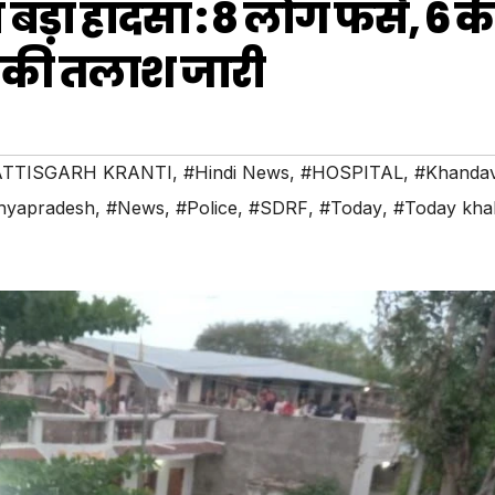
बड़ा हादसा : 8 लोग फंसे, 6 क
ं की तलाश जारी
TTISGARH KRANTI
,
#Hindi News
,
#HOSPITAL
,
#Khanda
hyapradesh
,
#News
,
#Police
,
#SDRF
,
#Today
,
#Today kha