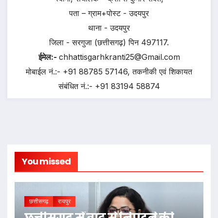
पता – ग्राम+पोस्ट - उदयपुर
थाना - उदयपुर
जिला - सरगुजा (छत्तीसगढ़) पिन 497117.
ईमेल:-
chhattisgarhkranti25@Gmail.com
मोबाईल नं.:- +91 88785 57146, तकनीकी एवं शिकायत
संबंधित नं.:- +91 83194 58874
You missed
छत्तीसगढ़
रायपुर
छत्तीसगढ़ में बाढ़ से निपटने की