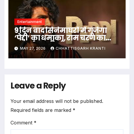
Entertainment
9 दिन बाद सिनेमाघरों में गूंजेगा
‘पेद्दी’ का धमाका, राम चरण का
नया पोस्टर रिलीज
MAY 27, 2026
CHHATTISGARH KRANTI
Leave a Reply
Your email address will not be published.
Required fields are marked
*
Comment
*