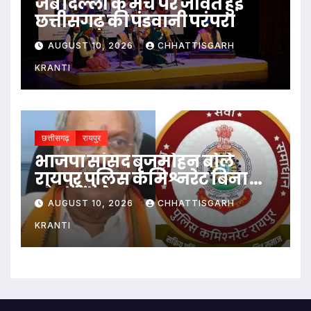
जब दिल्ली के मंच पर जीवंत हुई
छत्तीसगढ़ की पंडवानी परंपरा
AUGUST 10, 2026
CHHATTISGARH
KRANTI
छत्तीसगढ़
रायपुर
भाजपा सांसद बृजमोहन बोले
रायपुर पुलिस कमिश्नरेट बिना दांत
और सींग के
AUGUST 10, 2026
CHHATTISGARH
KRANTI