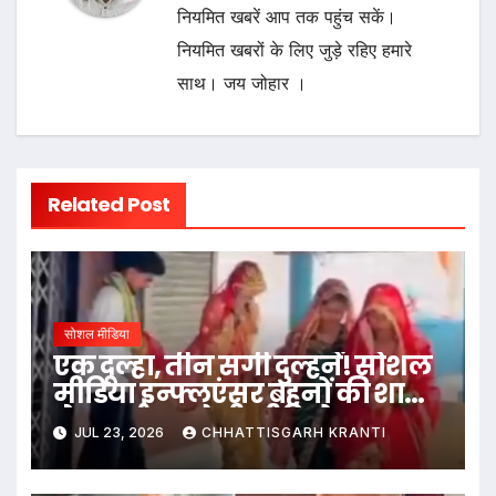
नियमित खबरें आप तक पहुंच सकें।
नियमित खबरों के लिए जुड़े रहिए हमारे
साथ। जय जोहार ।
Related Post
सोशल मीडिया
एक दूल्हा, तीन सगी दुल्हनें! सोशल
मीडिया इन्फ्लुएंसर बहनों की शादी
ने मचाई सनसनी, वीडियो वायरल
JUL 23, 2026
CHHATTISGARH KRANTI