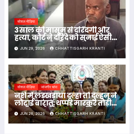
सोशल मीडिया
3 साल की मासूम से दरिंदगी और
हत्या, कोर्ट ने दरिंदे को सुनाई ऐसी
सजा, कांप उठेगी रूह
JUN 29, 2026
CHHATTISGARH KRANTI
सोशल मीडिया
जांजगीर चांपा
नशे में लड़खड़ाया दूल्हा तो दुल्हन ने
लौटाई बारात: थप्पड़ मारकर तोड़ी
शादी, SP ने किया सम्मानित…
JUN 26, 2026
CHHATTISGARH KRANTI