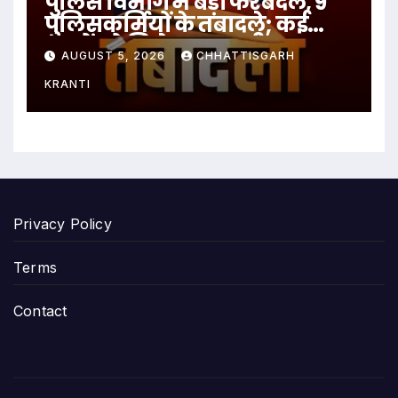
पुलिस विभाग में बड़ा फेरबदल, 9
पुलिसकर्मियों के तबादले; कई
थानों को मिले नए प्रभारी
AUGUST 5, 2026
CHHATTISGARH
KRANTI
Privacy Policy
Terms
Contact