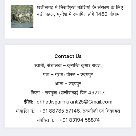
छत्तीसगढ़ में निराश्रित मवेशियों के संरक्षण के लिए
बड़ी पहल, प्रदेश में स्थापित होंगे 1460 गौधाम
Contact Us
स्वामी, संचालक – क्रान्ति कुमार रावत,
पता – ग्राम+पोस्ट - उदयपुर
थाना - उदयपुर
जिला - सरगुजा (छत्तीसगढ़) पिन 497117.
ईमेल:-
chhattisgarhkranti25@Gmail.com
मोबाईल नं.:- +91 88785 57146, तकनीकी एवं शिकायत
संबंधित नं.:- +91 83194 58874