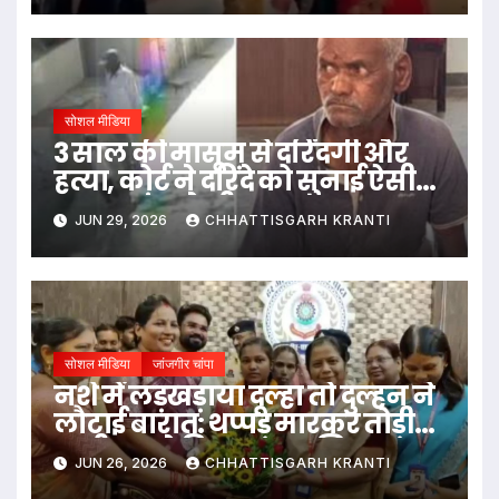
सोशल मीडिया
3 साल की मासूम से दरिंदगी और
हत्या, कोर्ट ने दरिंदे को सुनाई ऐसी
सजा, कांप उठेगी रूह
JUN 29, 2026
CHHATTISGARH KRANTI
सोशल मीडिया
जांजगीर चांपा
नशे में लड़खड़ाया दूल्हा तो दुल्हन ने
लौटाई बारात: थप्पड़ मारकर तोड़ी
शादी, SP ने किया सम्मानित…
JUN 26, 2026
CHHATTISGARH KRANTI