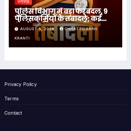
छत्तीसगढ़
पुलिस विभाग में बड़ा फेरबदल, 9
पुलिसकर्मियों के तबादले; कई
थानों को मिले नए प्रभारी
AUGUST 5, 2026
CHHATTISGARH
KRANTI
Privacy Policy
Terms
Contact