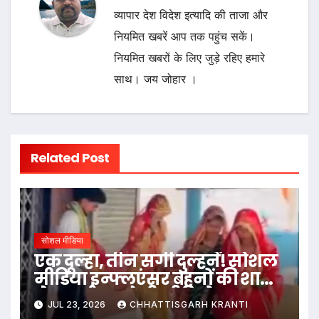
व्यापार देश विदेश इत्यादि की ताजा और
नियमित खबरें आप तक पहुंच सकें।
नियमित खबरों के लिए जुड़े रहिए हमारे
साथ। जय जोहार ।
Related Post
सोशल मीडिया
एक दूल्हा, तीन सगी दुल्हनें! सोशल
मीडिया इन्फ्लुएंसर बहनों की शादी
ने मचाई सनसनी, वीडियो वायरल
JUL 23, 2026
CHHATTISGARH KRANTI