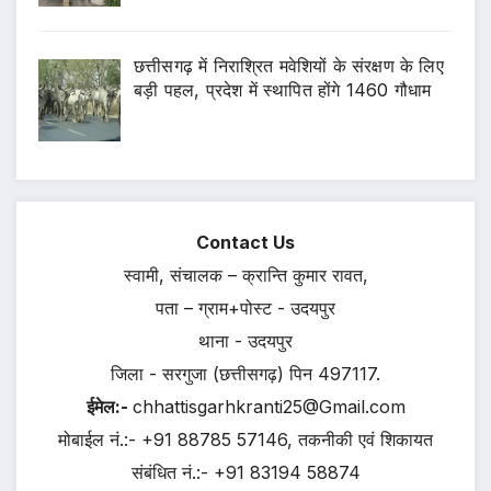
छत्तीसगढ़ में निराश्रित मवेशियों के संरक्षण के लिए
बड़ी पहल, प्रदेश में स्थापित होंगे 1460 गौधाम
Contact Us
स्वामी, संचालक – क्रान्ति कुमार रावत,
पता – ग्राम+पोस्ट - उदयपुर
थाना - उदयपुर
जिला - सरगुजा (छत्तीसगढ़) पिन 497117.
ईमेल:-
chhattisgarhkranti25@Gmail.com
मोबाईल नं.:- +91 88785 57146, तकनीकी एवं शिकायत
संबंधित नं.:- +91 83194 58874