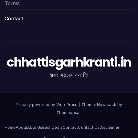
Terms
Contact
chhattisgarhkranti.in
खबर मतलब क्रान्ति
Proudly powered by WordPress
|
Theme:
Newstack
by
Themeansar
.
Home
About
Abut Us
Best Deals
Contact
Contact Us
Disclaimer