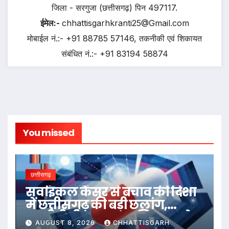
जिला - सरगुजा (छत्तीसगढ़) पिन 497117.
ईमेल:-
chhattisgarhkranti25@Gmail.com
मोबाईल नं.:- +91 88785 57146, तकनीकी एवं शिकायत
संबंधित नं.:- +91 83194 58874
You missed
छत्तीसगढ़
सर्वाइकल कैंसर से बचाव की दिशा
में छत्तीसगढ़ की बड़ी छलांग,
एचपीवी टीकाकरण अभियान को
AUGUST 8, 2026
CHHATTISGARH