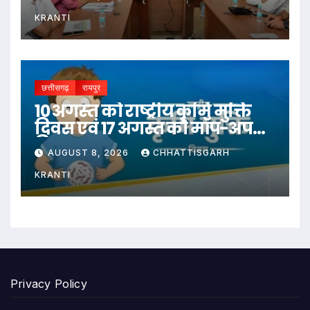
‘अन्नपूर्ति ग्रेन एटीएम‘ का शुभारंभ
KRANTI
छत्तीसगढ़
रायपुर
10 अगस्त को राष्ट्रीय कृमि मुक्ति
दिवस एवं 17 अगस्त को मॉप-अप
दिवस
AUGUST 8, 2026
CHHATTISGARH
KRANTI
Privacy Policy