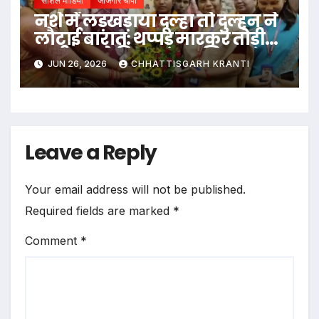
सोशल मीडिया
जांजगीर चांपा
नशे में लड़खड़ाया दूल्हा तो दुल्हन ने
लौटाई बारात: थप्पड़ मारकर तोड़ी
शादी, SP ने किया सम्मानित…
JUN 26, 2026
CHHATTISGARH KRANTI
Leave a Reply
Your email address will not be published.
Required fields are marked
*
Comment
*