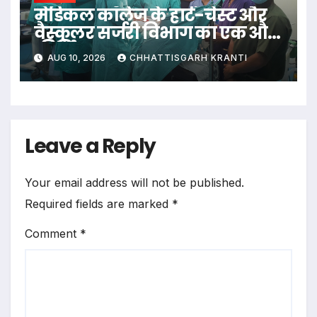
​मेडिकल कॉलेज के हार्ट-चेस्ट और
वैस्कुलर सर्जरी विभाग का एक और
कीर्तिमान
AUG 10, 2026
CHHATTISGARH KRANTI
Leave a Reply
Your email address will not be published.
Required fields are marked
*
Comment
*