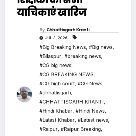
याचिकाएं खारिज
By
Chhattisgarh Kranti
JUL 3, 2026
#Big Breaking News
,
#Big news
,
#Bilaspur
,
#breaking news
,
#CG big news
,
#CG BREAKING NEWS
,
#CG high court
,
#CG News
,
#chhattisgarh
,
#CHHATTISGARH KRANTI
,
#Hindi Khabar
,
#Hindi News
,
#Latest Khabar
,
#Latest news
,
#Raipur
,
#Raipur Breaking
,