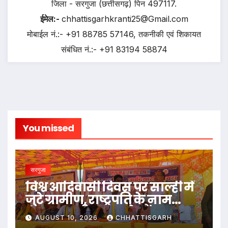
जिला - सरगुजा (छत्तीसगढ़) पिन 497117.
ईमेल:-
chhattisgarhkranti25@Gmail.com
मोबाईल नं.:- +91 88785 57146, तकनीकी एवं शिकायत
संबंधित नं.:- +91 83194 58874
You missed
सरगुजा
विश्व आदिवासी दिवस पर साल्ही में
जुटे ग्रामीण, राष्ट्रपति के नाम
नायब तहसीलदार को सौंपा ज्ञापन
AUGUST 10, 2026
CHHATTISGARH