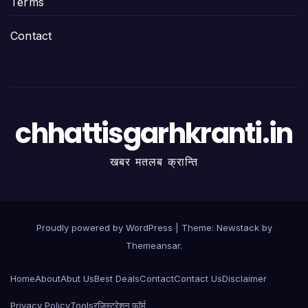
Terms
Contact
chhattisgarhkranti.in
खबर मतलब क्रान्ति
Proudly powered by WordPress
|
Theme:
Newstack
by
Themeansar
.
Home
About
Abut Us
Best Deals
Contact
Contact Us
Disclaimer
Privacy Policy
Tools
रजिस्ट्रेशन फॉर्म