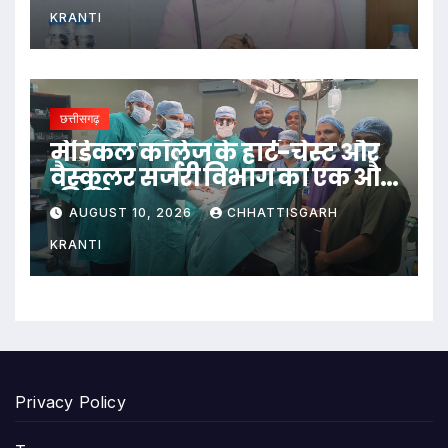
KRANTI
छत्तीसगढ़
​मेडिकल कॉलेज के हार्ट-चेस्ट और
वैस्कुलर सर्जरी विभाग का एक और
कीर्तिमान
AUGUST 10, 2026
CHHATTISGARH
KRANTI
Privacy Policy