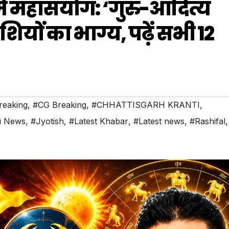
में महासंयोग: ‘गुरु-आदित्य
ों का भाग्य, पढ़ें सभी 12
reaking
,
#CG Breaking
,
#CHHATTISGARH KRANTI
,
i News
,
#Jyotish
,
#Latest Khabar
,
#Latest news
,
#Rashifal
,