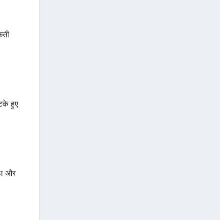
सकती
के हुए
ठा और