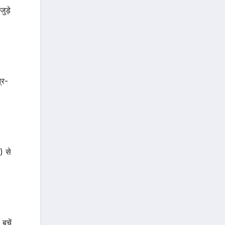
ुड़े
्र-
) से
बचें