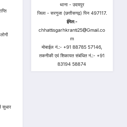
थाना - उदयपुर
प्ति
जिला - सरगुजा (छत्तीसगढ़) पिन 497117.
ईमेल:-
chhattisgarhkranti25@Gmail.co
लोगों
m
मोबाईल नं.:- +91 88785 57146,
तकनीकी एवं शिकायत संबंधित नं.:- +91
83194 58874
ं सुधार