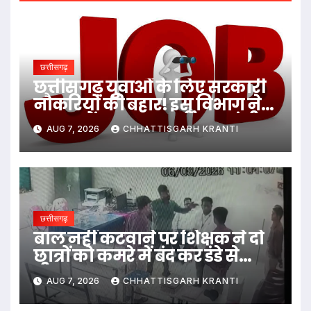
छत्तीसगढ़
छत्तीसगढ़ युवाओं के लिए सरकारी
नौकरियों की बहार! इस विभाग ने
1235 पदों पर बम्पर भर्ती, डाटा एंट्री
AUG 7, 2026
CHHATTISGARH KRANTI
ऑपरेटर के ही 400 पद…
छत्तीसगढ़
बाल नहीं कटवाने पर शिक्षक ने दो
छात्रों को कमरे में बंद कर डंडे से
पीटा…
AUG 7, 2026
CHHATTISGARH KRANTI