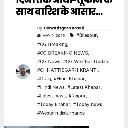
साथ बारिश के आसार…
By
Chhattisgarh Kranti
#Bilaspur
,
MAY 9, 2025
#CG Breaking
,
#CG BREAKING NEWS
,
#CG News
,
#CG Weather Update
,
#CHHATTISGARH KRANTI
,
#Durg
,
#Hindi Khabar
,
#Hindi News
,
#Latest Khabar
,
#Latest news
,
#Raipur
,
#Today khabar
,
#Today news
,
#Western disturbance