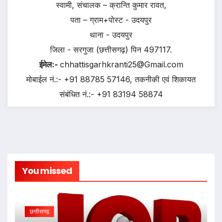
स्वामी, संचालक – क्रान्ति कुमार रावत,
पता – ग्राम+पोस्ट - उदयपुर
थाना - उदयपुर
जिला - सरगुजा (छत्तीसगढ़) पिन 497117.
ईमेल:-
chhattisgarhkranti25@Gmail.com
मोबाईल नं.:- +91 88785 57146, तकनीकी एवं शिकायत
संबंधित नं.:- +91 83194 58874
You missed
छत्तीसगढ़