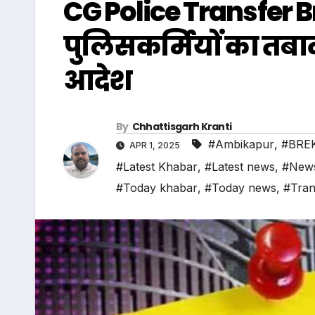
CG Police Transfer Br
पुलिसकर्मियों का तबाद
आदेश
By
Chhattisgarh Kranti
#Ambikapur
,
#BRE
APR 1, 2025
#Latest Khabar
,
#Latest news
,
#New
#Today khabar
,
#Today news
,
#Tran