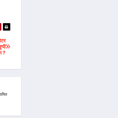
पोटर
्पी
म ?
ियमित