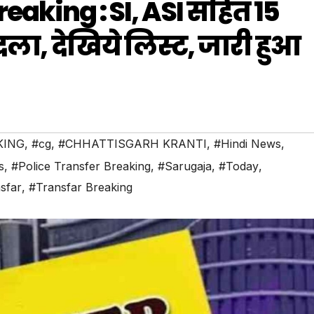
eaking : SI, ASI सहित 15
ला, देखिये लिस्ट, जारी हुआ
KING
,
#cg
,
#CHHATTISGARH KRANTI
,
#Hindi News
,
s
,
#Police Transfer Breaking
,
#Sarugaja
,
#Today
,
sfar
,
#Transfar Breaking