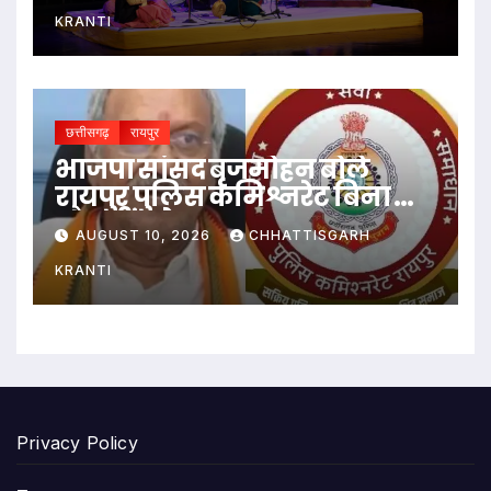
KRANTI
छत्तीसगढ़
रायपुर
भाजपा सांसद बृजमोहन बोले
रायपुर पुलिस कमिश्नरेट बिना दांत
और सींग के
AUGUST 10, 2026
CHHATTISGARH
KRANTI
Privacy Policy