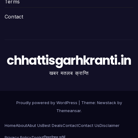
Terms
Contact
chhattisgarhkranti.in
खबर मतलब क्रान्ति
Proudly powered by WordPress
|
Theme:
Newstack
by
Themeansar
.
Home
About
Abut Us
Best Deals
Contact
Contact Us
Disclaimer
Privacy Policy
Tools
रजिस्ट्रेशन फॉर्म