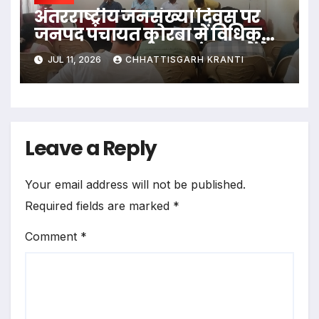
अंतरराष्ट्रीय जनसंख्या दिवस पर
जनपद पंचायत कोरबा में विधिक
जागरूकता कार्यक्रम; संसाधनों के
JUL 11, 2026
CHHATTISGARH KRANTI
संतुलित उपयोग और जन भागीदारी
पर दिया गया जोर
Leave a Reply
Your email address will not be published.
Required fields are marked
*
Comment
*