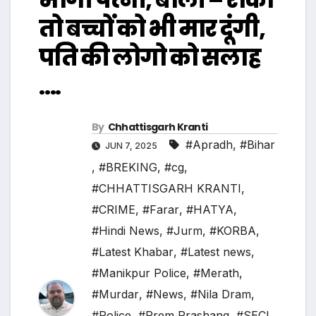
तो बच्चों को भी मार दूंगी,
पति की लोगो को सलाह
….
By
Chhattisgarh Kranti
#Apradh
,
#Bihar
JUN 7, 2025
,
#BREKING
,
#cg
,
#CHHATTISGARH KRANTI
,
#CRIME
,
#Farar
,
#HATYA
,
#Hindi News
,
#Jurm
,
#KORBA
,
#Latest Khabar
,
#Latest news
,
#Manikpur Police
,
#Merath
,
#Murdar
,
#News
,
#Nila Dram
,
#Police
,
#Prem Prashang
,
#SECL
,