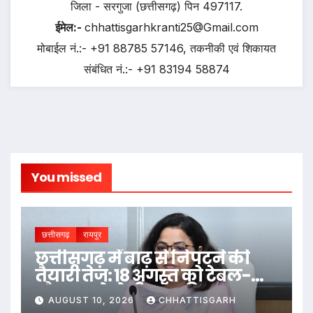
जिला - सरगुजा (छत्तीसगढ़) पिन 497117.
ईमेल:-
chhattisgarhkranti25@Gmail.com
मोबाईल नं.:- +91 88785 57146, तकनीकी एवं शिकायत
संबंधित नं.:- +91 83194 58874
You missed
छत्तीसगढ़
रायपुर
छत्तीसगढ़ में बाढ़ से निपटने की
तैयारी तेज: 18 अगस्त को टेबल-टॉप
और 20 को होगी मॉक ड्रिल
AUGUST 10, 2026
CHHATTISGARH