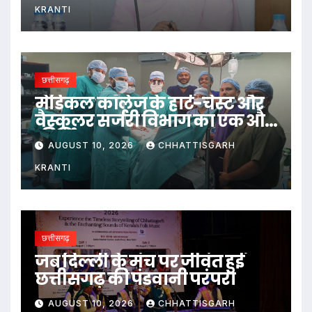
KRANTI
छत्तीसगढ़
​मेडिकल कॉलेज के हार्ट-चेस्ट और
वैस्कुलर सर्जरी विभाग का एक और
कीर्तिमान
AUGUST 10, 2026
CHHATTISGARH
KRANTI
छत्तीसगढ़
जब दिल्ली के मंच पर जीवंत हुई
छत्तीसगढ़ की पंडवानी परंपरा
AUGUST 10, 2026
CHHATTISGARH