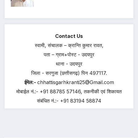
Contact Us
स्वामी, संचालक – क्रान्ति कुमार रावत,
पता – ग्राम+पोस्ट - उदयपुर
थाना - उदयपुर
जिला - सरगुजा (छत्तीसगढ़) पिन 497117.
ईमेल:-
chhattisgarhkranti25@Gmail.com
मोबाईल नं.:- +91 88785 57146, तकनीकी एवं शिकायत
संबंधित नं.:- +91 83194 58874