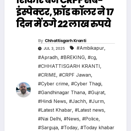
इंस्पेक्टर, फ्रॉड कॉलर ने 17
दिन में ठगे 22 लाख रुपये
By
Chhattisgarh Kranti
#Ambikapur
,
JUL 3, 2025
#Apradh
,
#BREKING
,
#cg
,
#CHHATTISGARH KRANTI
,
#CRIME
,
#CRPF Jawan
,
#Cyber crime
,
#Cyber Thagi
,
#Gandhinagar Thana
,
#Gujrat
,
#Hindi News
,
#Jachh
,
#Jurm
,
#Latest Khabar
,
#Latest news
,
#Nai Delhi
,
#News
,
#Police
,
#Sarguja
,
#Today
,
#Today khabar