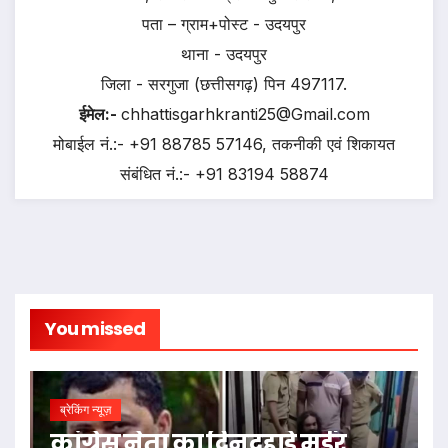
पता – ग्राम+पोस्ट - उदयपुर
थाना - उदयपुर
जिला - सरगुजा (छत्तीसगढ़) पिन 497117.
ईमेल:-
chhattisgarhkranti25@Gmail.com
मोबाईल नं.:- +91 88785 57146, तकनीकी एवं शिकायत
संबंधित नं.:- +91 83194 58874
You missed
ब्रेकिंग न्यूज़
कांग्रेस नेता का दिनदहाड़े मर्डर,