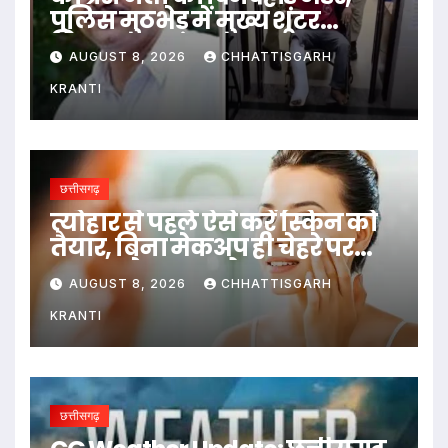
पुलिस मुठभेड़ में मुख्य शूटर
गिरफ्तार
AUGUST 8, 2026
CHHATTISGARH
KRANTI
छत्तीसगढ़
त्योहार से पहले ऐसे करें स्किन को
तैयार, बिना मेकअप ही चेहरे पर
आएगा नेचुरल ग्लो…
AUGUST 8, 2026
CHHATTISGARH
KRANTI
छत्तीसगढ़