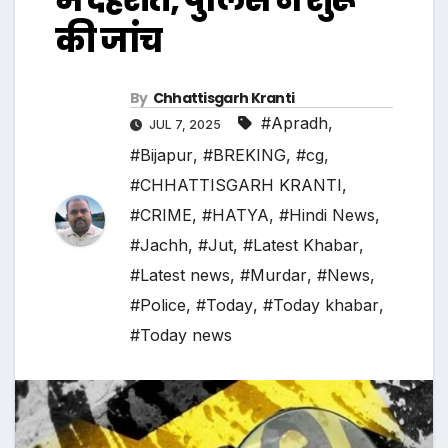
की जांच
By
Chhattisgarh Kranti
#Apradh
,
JUL 7, 2025
#Bijapur
,
#BREKING
,
#cg
,
#CHHATTISGARH KRANTI
,
#CRIME
,
#HATYA
,
#Hindi News
,
#Jachh
,
#Jut
,
#Latest Khabar
,
#Latest news
,
#Murdar
,
#News
,
#Police
,
#Today
,
#Today khabar
,
#Today news