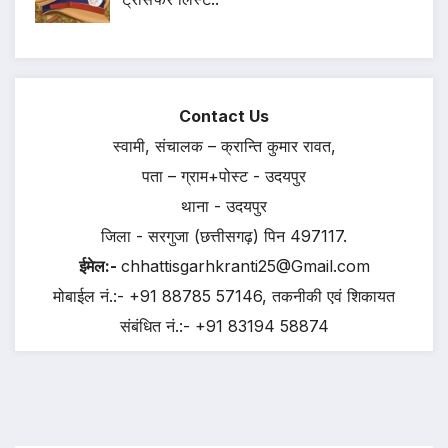
Contact Us
स्वामी, संचालक – क्रान्ति कुमार रावत,
पता – ग्राम+पोस्ट - उदयपुर
थाना - उदयपुर
जिला - सरगुजा (छत्तीसगढ़) पिन 497117.
ईमेल:-
chhattisgarhkranti25@Gmail.com
मोबाईल नं.:- +91 88785 57146, तकनीकी एवं शिकायत
संबंधित नं.:- +91 83194 58874