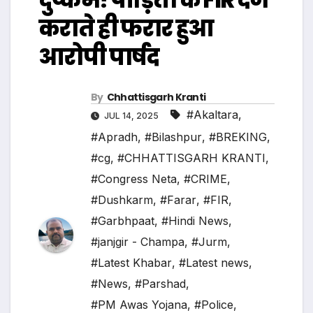
कराते ही फरार हुआ
आरोपी पार्षद
By
Chhattisgarh Kranti
#Akaltara
,
JUL 14, 2025
#Apradh
,
#Bilashpur
,
#BREKING
,
#cg
,
#CHHATTISGARH KRANTI
,
#Congress Neta
,
#CRIME
,
#Dushkarm
,
#Farar
,
#FIR
,
#Garbhpaat
,
#Hindi News
,
#janjgir - Champa
,
#Jurm
,
#Latest Khabar
,
#Latest news
,
#News
,
#Parshad
,
#PM Awas Yojana
,
#Police
,