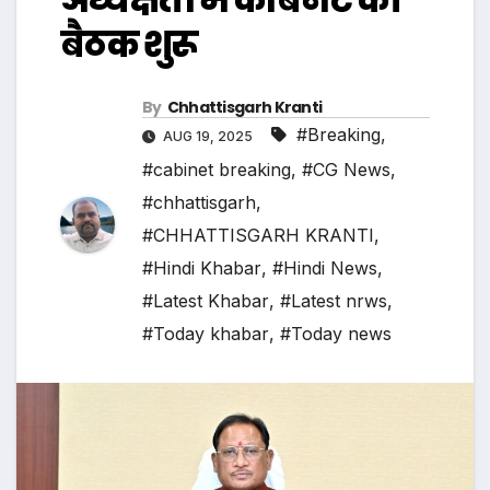
बैठक शुरू
By
Chhattisgarh Kranti
#Breaking
,
AUG 19, 2025
#cabinet breaking
,
#CG News
,
#chhattisgarh
,
#CHHATTISGARH KRANTI
,
#Hindi Khabar
,
#Hindi News
,
#Latest Khabar
,
#Latest nrws
,
#Today khabar
,
#Today news