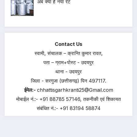
अब क्या है नया रेट
Contact Us
स्वामी, संचालक – क्रान्ति कुमार रावत,
पता – ग्राम+पोस्ट - उदयपुर
थाना - उदयपुर
जिला - सरगुजा (छत्तीसगढ़) पिन 497117.
ईमेल:-
chhattisgarhkranti25@Gmail.com
मोबाईल नं.:- +91 88785 57146, तकनीकी एवं शिकायत
संबंधित नं.:- +91 83194 58874