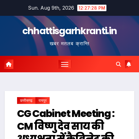
Skip
Sun. Aug 9th, 2026
12:27:29 PM
to
content
chhattisgarhkranti.in
खबर मतलब क्रान्ति
छत्तीसगढ़
रायपुर
CG Cabinet Meeting :
CM विष्णु देव साय की
अध्यक्षता में कैबिनेट की