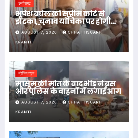
छत्तीसगढ़
भूपेश बघेल को सुप्रीम कोर्ट से
झटका, चुनाव याचिका पर होगी
सुनवाई
AUGUST 7, 2026
CHHATTISGARH
KRANTI
ब्रेकिंग न्यूज़
मासूम की मौत के बाद भीड़ ने बस
और पुलिस के वाहनों में लगाई आग
AUGUST 7, 2026
CHHATTISGARH
KRANTI