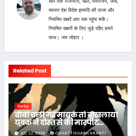
आप तक राजनीति, खेल, मनोरंजन, जॉब,
व्यापार देश विदेश इत्यादि की ताजा और
नियमित खबरें आप तक पहुंच सकें।
नियमित खबरों के लिए जुड़े रहिए हमारे
साथ। जय जोहार ।
Related Post
Korba
बीवी चली गई मायके तो बौखलाया
युवक ने दोस्त से की मारपीट…
JUL 22, 2026
CHHATTISGARH KRANTI