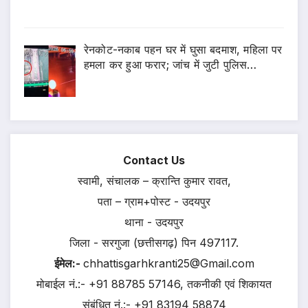
रेनकोट-नकाब पहन घर में घुसा बदमाश, महिला पर
हमला कर हुआ फरार; जांच में जुटी पुलिस…
Contact Us
स्वामी, संचालक – क्रान्ति कुमार रावत,
पता – ग्राम+पोस्ट - उदयपुर
थाना - उदयपुर
जिला - सरगुजा (छत्तीसगढ़) पिन 497117.
ईमेल:-
chhattisgarhkranti25@Gmail.com
मोबाईल नं.:- +91 88785 57146, तकनीकी एवं शिकायत
संबंधित नं.:- +91 83194 58874