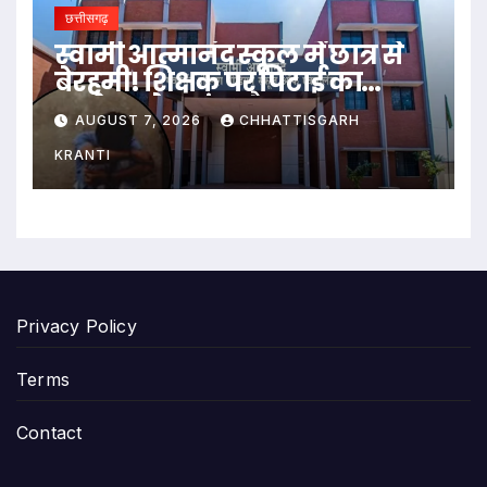
छत्तीसगढ़
स्वामी आत्मानंद स्कूल में छात्र से
बेरहमी! शिक्षक पर पिटाई का
आरोप, टूटे 3 दांत और फटा जबड़ा…
AUGUST 7, 2026
CHHATTISGARH
KRANTI
Privacy Policy
Terms
Contact