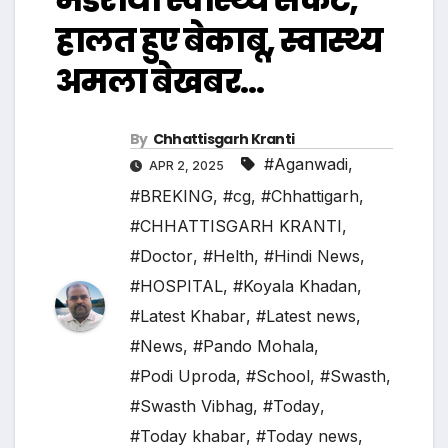
हालत हुए बेकाबू, स्वास्थ्य
अमला बेखबर…
By
Chhattisgarh Kranti
#Aganwadi
,
APR 2, 2025
#BREKING
,
#cg
,
#Chhattigarh
,
#CHHATTISGARH KRANTI
,
#Doctor
,
#Helth
,
#Hindi News
,
#HOSPITAL
,
#Koyala Khadan
,
#Latest Khabar
,
#Latest news
,
#News
,
#Pando Mohala
,
#Podi Uproda
,
#School
,
#Swasth
,
#Swasth Vibhag
,
#Today
,
#Today khabar
,
#Today news
,