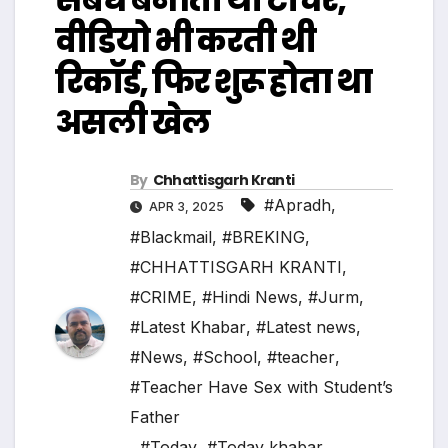
वीडियो भी करती थी
रिकॉर्ड, फिर शुरू होता था
असली खेल
By
Chhattisgarh Kranti
#Apradh
,
APR 3, 2025
#Blackmail
,
#BREKING
,
#CHHATTISGARH KRANTI
,
#CRIME
,
#Hindi News
,
#Jurm
,
#Latest Khabar
,
#Latest news
,
#News
,
#School
,
#teacher
,
#Teacher Have Sex with Student’s
Father
,
#Today
,
#Today khabar
,