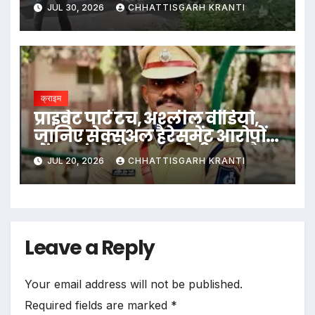
JUL 30, 2026
CHHATTISGARH KRANTI
क्राइम
प्राइवेट पार्ट टच, अश्लील वीडियो,
जानिए सेक्सुअल हैरेसमेंट आरोपों
में बुरा फंसे उदय कृष्ण रेड्डी IPS कौन
JUL 20, 2026
CHHATTISGARH KRANTI
Leave a Reply
Your email address will not be published.
Required fields are marked
*