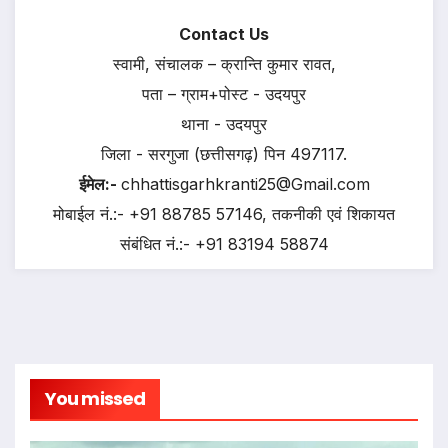
Contact Us
स्वामी, संचालक – क्रान्ति कुमार रावत,
पता – ग्राम+पोस्ट - उदयपुर
थाना - उदयपुर
जिला - सरगुजा (छत्तीसगढ़) पिन 497117.
ईमेल:-
chhattisgarhkranti25@Gmail.com
मोबाईल नं.:- +91 88785 57146, तकनीकी एवं शिकायत
संबंधित नं.:- +91 83194 58874
You missed