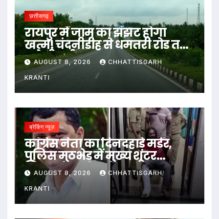
छत्तीसगढ़
रायपुर में जाम का झंझट होगा
खत्म! चंदनीडीह से धमतरी रोड तक
बनेगी नई सड़क
AUGUST 8, 2026
CHHATTISGARH
KRANTI
ब्रेकिंग न्यूज़
कांग्रेस नेता का दिनदहाड़े मर्डर,
पुलिस मुठभेड़ में मुख्य शूटर
गिरफ्तार
AUGUST 8, 2026
CHHATTISGARH
KRANTI