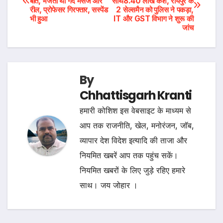
बात, भेजता था गंदे मैसेज और
साथ8.40 लाख कैश, रायपुर के
navigation
रील, प्रोफेसर गिरफ्तार, सस्पेंड
2 सेल्समैन को पुलिस ने पकड़ा,
भी हुआ
IT और GST विभाग ने शुरू की
जांच
By
Chhattisgarh Kranti
हमारी कोशिश इस वेबसाइट के माध्यम से
आप तक राजनीति, खेल, मनोरंजन, जॉब,
व्यापार देश विदेश इत्यादि की ताजा और
नियमित खबरें आप तक पहुंच सकें।
नियमित खबरों के लिए जुड़े रहिए हमारे
साथ। जय जोहार ।