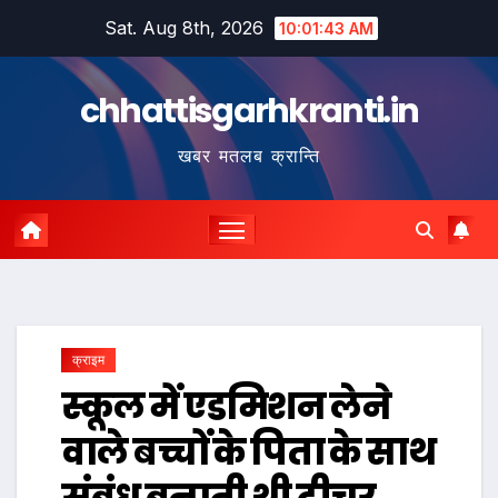
Skip
Sat. Aug 8th, 2026
10:01:44 AM
to
content
chhattisgarhkranti.in
खबर मतलब क्रान्ति
क्राइम
स्कूल में एडमिशन लेने
वाले बच्चों के पिता के साथ
संबंध बनाती थी टीचर,