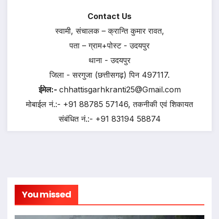
Contact Us
स्वामी, संचालक – क्रान्ति कुमार रावत,
पता – ग्राम+पोस्ट - उदयपुर
थाना - उदयपुर
जिला - सरगुजा (छत्तीसगढ़) पिन 497117.
ईमेल:-
chhattisgarhkranti25@Gmail.com
मोबाईल नं.:- +91 88785 57146, तकनीकी एवं शिकायत
संबंधित नं.:- +91 83194 58874
You missed