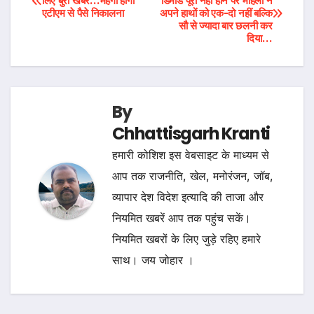
लिए बुरी खबर…महंगा होगा
डिमांड पूरी नही होने पर महिला ने
एटीएम से पैसे निकालना
अपने हाथों को एक-दो नहीं बल्कि
navigation
सौ से ज्यादा बार छलनी कर
दिया…
By
Chhattisgarh Kranti
हमारी कोशिश इस वेबसाइट के माध्यम से
आप तक राजनीति, खेल, मनोरंजन, जॉब,
व्यापार देश विदेश इत्यादि की ताजा और
नियमित खबरें आप तक पहुंच सकें।
नियमित खबरों के लिए जुड़े रहिए हमारे
साथ। जय जोहार ।