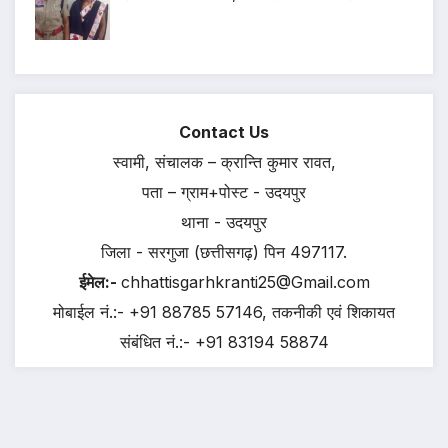
Contact Us
स्वामी, संचालक – क्रान्ति कुमार रावत,
पता – ग्राम+पोस्ट - उदयपुर
थाना - उदयपुर
जिला - सरगुजा (छत्तीसगढ़) पिन 497117.
ईमेल:-
chhattisgarhkranti25@Gmail.com
मोबाईल नं.:- +91 88785 57146, तकनीकी एवं शिकायत
संबंधित नं.:- +91 83194 58874