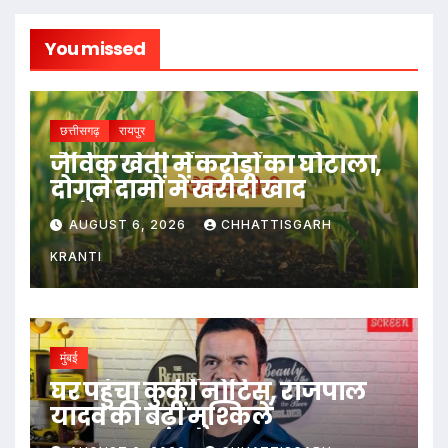
You missed
छत्तीसगढ़
रायपुर
जैविक खेती में करोड़ों का घोटाला,
दोगुने दामों में खरीदी खाद
AUGUST 6, 2026
CHHATTISGARH
KRANTI
मुंबई
घर पहुंचा कुर्की नोटिस, राजपाल
यादव की बढ़ीं मुश्किलें