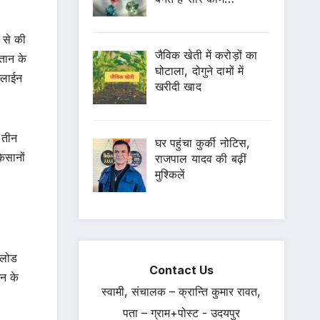
 से की
जैविक खेती में करोड़ों का
गतान के
घोटाला, दोगुने दामों में
ऑनलाईन
खरीदी खाद
 तीन
घर पहुंचा कुर्की नोटिस,
िसानों
राजपाल यादव की बढ़ीं
मुश्किलें
गरलोड
Contact Us
जन के
स्वामी, संचालक – क्रान्ति कुमार रावत,
पता – ग्राम+पोस्ट - उदयपुर