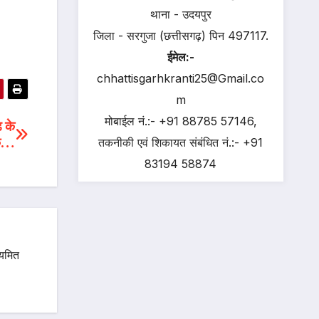
थाना - उदयपुर
जिला - सरगुजा (छत्तीसगढ़) पिन 497117.
ईमेल:-
chhattisgarhkranti25@Gmail.co
m
मोबाईल नं.:- +91 88785 57146,
ड के
क…
तकनीकी एवं शिकायत संबंधित नं.:- +91
83194 58874
ियमित