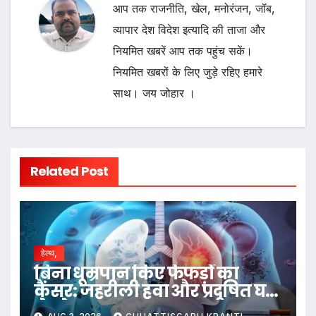
आप तक राजनीति, खेल, मनोरंजन, जॉब,
व्यापार देश विदेश इत्यादि की ताजा और
नियमित खबरें आप तक पहुंच सकें।
नियमित खबरों के लिए जुड़े रहिए हमारे
साथ। जय जोहार ।
Related Post
हेल्थ,
बिना धूम्रपान किए फेफड़ों का
कैंसर: जहरीली हवा और प्रदूषित घर
ले रहे जान