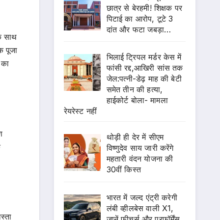
छात्र से बेरहमी! शिक्षक पर
पिटाई का आरोप, टूटे 3
दांत और फटा जबड़ा…
के साथ
क पूजा
भिलाई ट्रिपल मर्डर केस में
ी का
फांसी रद्द,आखिरी सांस तक
जेल:पत्नी-डेढ़ माह की बेटी
समेत तीन की हत्या,
हाईकोर्ट बोला- मामला
रेयरेस्ट नहीं
ण
थोड़ी ही देर में सीएम
क
विष्णुदेव साय जारी करेंगे
महतारी वंदन योजना की
30वीं किस्त
भारत में जल्द एंट्री करेगी
लंबी व्हीलबेस वाली X1,
स्ता
जानें फीचर्स और परफॉर्मेंस