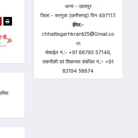
थाना - उदयपुर
जिला - सरगुजा (छत्तीसगढ़) पिन 497117.
ईमेल:-
chhattisgarhkranti25@Gmail.co
ा से
m
्य…
मोबाईल नं.:- +91 88785 57146,
तकनीकी एवं शिकायत संबंधित नं.:- +91
83194 58874
ियमित