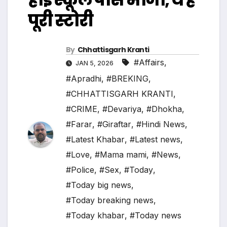
पूरी स्टोरी
By
Chhattisgarh Kranti
#Affairs
,
JAN 5, 2026
#Apradhi
,
#BREKING
,
#CHHATTISGARH KRANTI
,
#CRIME
,
#Devariya
,
#Dhokha
,
#Farar
,
#Giraftar
,
#Hindi News
,
#Latest Khabar
,
#Latest news
,
#Love
,
#Mama mami
,
#News
,
#Police
,
#Sex
,
#Today
,
#Today big news
,
#Today breaking news
,
#Today khabar
,
#Today news