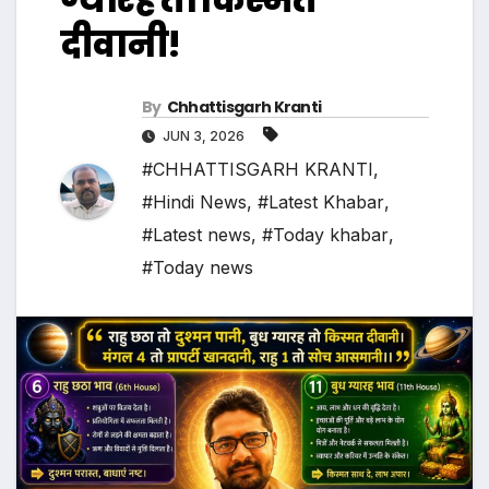
दीवानी!
By
Chhattisgarh Kranti
JUN 3, 2026
#CHHATTISGARH KRANTI
,
#Hindi News
,
#Latest Khabar
,
#Latest news
,
#Today khabar
,
#Today news