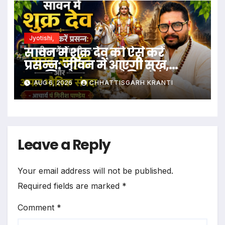
Jyotishi,
सावन में शुक्र देव को ऐसे करें
प्रसन्न: जीवन में आएगी सुख,
समृद्धि और अपार भौतिक संपदा
AUG 6, 2026
CHHATTISGARH KRANTI
Leave a Reply
Your email address will not be published.
Required fields are marked
*
Comment
*