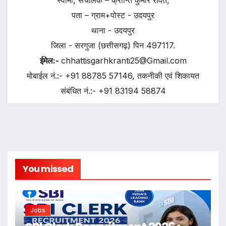
स्वामी, संचालक – क्रान्ति कुमार रावत,
पता – ग्राम+पोस्ट - उदयपुर
थाना - उदयपुर
जिला - सरगुजा (छत्तीसगढ़) पिन 497117.
ईमेल:-
chhattisgarhkranti25@Gmail.com
मोबाईल नं.:- +91 88785 57146, तकनीकी एवं शिकायत
संबंधित नं.:- +91 83194 58874
You missed
Jobs