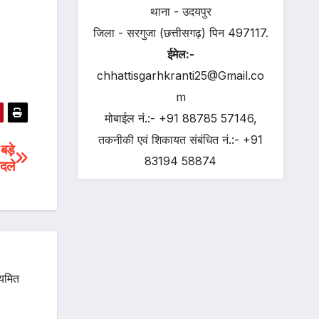
थाना - उदयपुर
जिला - सरगुजा (छत्तीसगढ़) पिन 497117.
ईमेल:-
chhattisgarhkranti25@Gmail.co
m
मोबाईल नं.:- +91 88785 57146,
तकनीकी एवं शिकायत संबंधित नं.:- +91
बड़े
83194 58874
ादले
ियमित