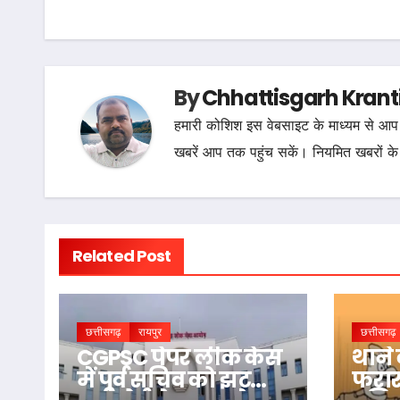
navigation
By
Chhattisgarh Krant
हमारी कोशिश इस वेबसाइट के माध्यम से आप 
खबरें आप तक पहुंच सकें। नियमित खबरों के
Related Post
छत्तीसगढ़
रायपुर
छत्तीसगढ़
CGPSC पेपर लीक केस
थाने
में पूर्व सचिव को झटका,
फरार