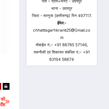
पता – ग्राम+पोस्ट - उदयपुर
थाना - उदयपुर
जिला - सरगुजा (छत्तीसगढ़) पिन 497117.
ईमेल:-
chhattisgarhkranti25@Gmail.co
m
मोबाईल नं.:- +91 88785 57146,
तकनीकी एवं शिकायत संबंधित नं.:- +91
83194 58874
व को
देश