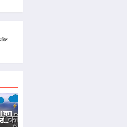
ियमित
श का
ुर