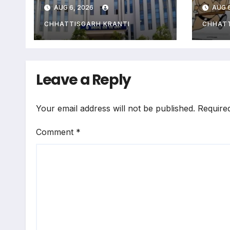
हाईकोर्ट ने कहा- ‘पेपर
पुलि
AUG 6, 2026
AUG 6
लीक हत्या से भी बड़ा
बनाक
अपराध’
नौ-दो
CHHATTISGARH KRANTI
CHHATT
Leave a Reply
Your email address will not be published.
Require
Comment
*