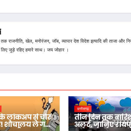
i
तक राजनीति, खेल, मनोरंजन, जॉब, व्यापार देश विदेश इत्यादि की ताजा और न
 लिए जुड़े रहिए हमारे साथ। जय जोहार ।
छत्तीसगढ़
 के लॉकअप से चोर
तीन दिन तक बारि
! शौचालय ले गई
अलर्ट, जानिए रायप