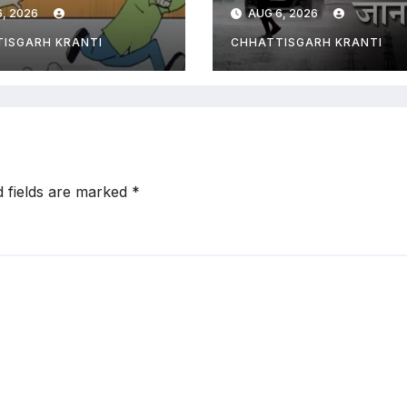
स, पानी का बहाना
समेत पूरे प्रदेश का
, 2026
AUG 6, 2026
र आरोपी हुआ
हाल…
 ग्यारह
ISGARH KRANTI
CHHATTISGARH KRANTI
d fields are marked
*