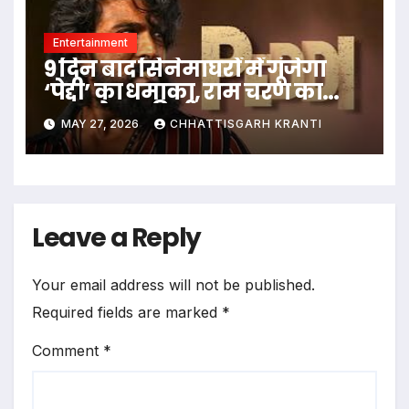
Entertainment
9 दिन बाद सिनेमाघरों में गूंजेगा
‘पेद्दी’ का धमाका, राम चरण का
नया पोस्टर रिलीज
MAY 27, 2026
CHHATTISGARH KRANTI
Leave a Reply
Your email address will not be published.
Required fields are marked
*
Comment
*