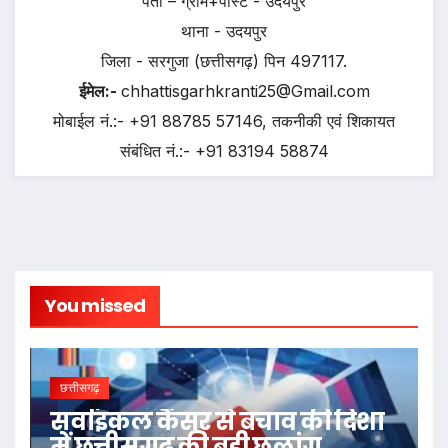
पता – ग्राम+पोस्ट - उदयपुर
थाना - उदयपुर
जिला - सरगुजा (छत्तीसगढ़) पिन 497117.
ईमेल:-
chhattisgarhkranti25@Gmail.com
मोबाईल नं.:- +91 88785 57146, तकनीकी एवं शिकायत
संबंधित नं.:- +91 83194 58874
You missed
छत्तीसगढ़
सर्वाइकल कैंसर से बचाव की दिशा
में छत्तीसगढ़ की बड़ी छलांग,