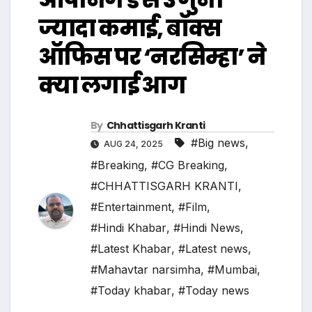
ज्यादा कमाई, बॉक्स
ऑफिस पर ‘नरसिम्हा’ ने
क्या लगाई आग
By
Chhattisgarh Kranti
#Big news
,
AUG 24, 2025
#Breaking
,
#CG Breaking
,
#CHHATTISGARH KRANTI
,
#Entertainment
,
#Film
,
#Hindi Khabar
,
#Hindi News
,
#Latest Khabar
,
#Latest news
,
#Mahavtar narsimha
,
#Mumbai
,
#Today khabar
,
#Today news